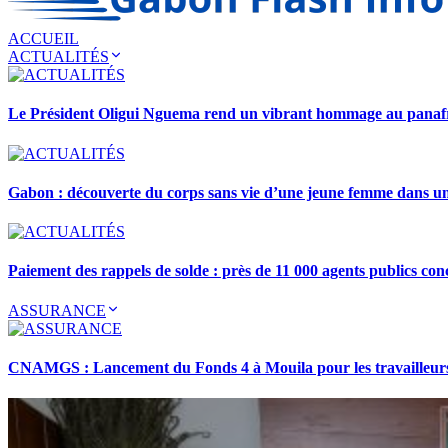
ACCUEIL
ACTUALITÉS
Le Président Oligui Nguema rend un vibrant hommage au pana
Gabon : découverte du corps sans vie d’une jeune femme dans 
Paiement des rappels de solde : près de 11 000 agents publics con
ASSURANCE
CNAMGS : Lancement du Fonds 4 à Mouila pour les travailleurs 