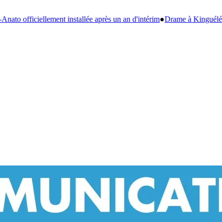
ès un an d'intérim
●
Drame à Kinguélé : un bébé de 6 mois périt dans un 