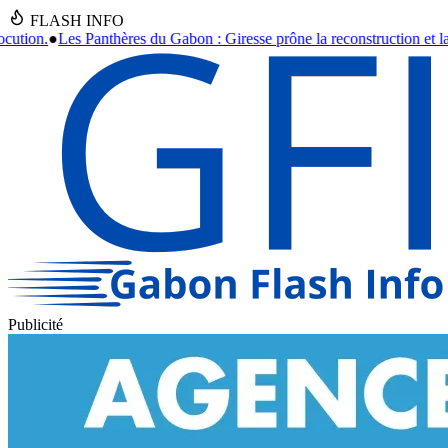
FLASH INFO
: Giresse prône la reconstruction et la formation jusqu'en 2030.
●
Asecn
Publicité