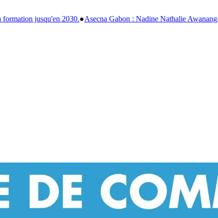
a Gabon : Nadine Nathalie Awanang-Anato officiellement installée apr