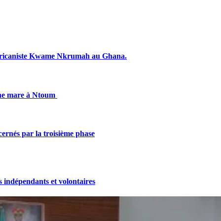
fricaniste Kwame Nkrumah au Ghana.
une mare à Ntoum
cernés par la troisième phase
indépendants et volontaires