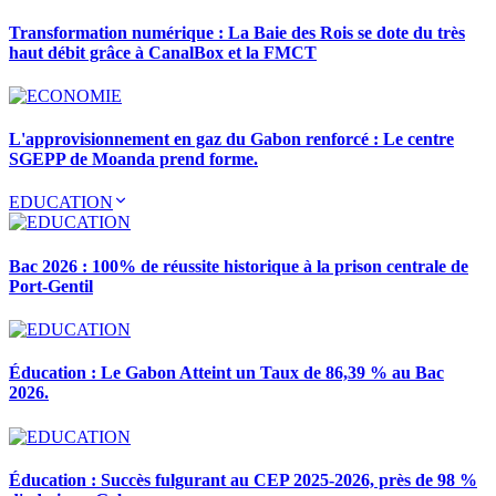
Transformation numérique : La Baie des Rois se dote du très
haut débit grâce à CanalBox et la FMCT
L'approvisionnement en gaz du Gabon renforcé : Le centre
SGEPP de Moanda prend forme.
EDUCATION
Bac 2026 : 100% de réussite historique à la prison centrale de
Port-Gentil
Éducation : Le Gabon Atteint un Taux de 86,39 % au Bac
2026.
Éducation : Succès fulgurant au CEP 2025-2026, près de 98 %