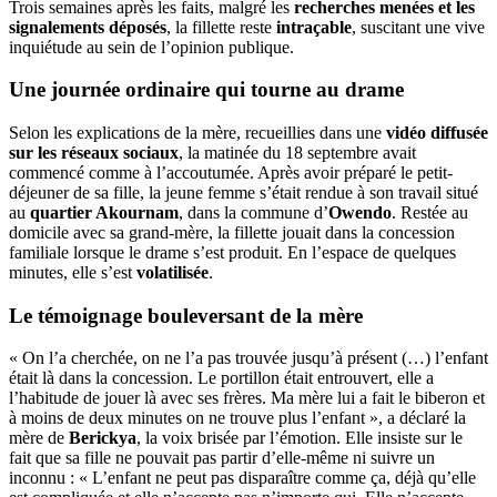
Trois semaines après les faits, malgré les
recherches menées et les
signalements déposés
, la fillette reste
intraçable
, suscitant une vive
inquiétude au sein de l’opinion publique.
Une journée ordinaire qui tourne au drame
Selon les explications de la mère, recueillies dans une
vidéo diffusée
sur les réseaux sociaux
, la matinée du 18 septembre avait
commencé comme à l’accoutumée. Après avoir préparé le petit-
déjeuner de sa fille, la jeune femme s’était rendue à son travail situé
au
quartier Akournam
, dans la commune d’
Owendo
. Restée au
domicile avec sa grand-mère, la fillette jouait dans la concession
familiale lorsque le drame s’est produit. En l’espace de quelques
minutes, elle s’est
volatilisée
.
Le témoignage bouleversant de la mère
« On l’a cherchée, on ne l’a pas trouvée jusqu’à présent (…) l’enfant
était là dans la concession. Le portillon était entrouvert, elle a
l’habitude de jouer là avec ses frères. Ma mère lui a fait le biberon et
à moins de deux minutes on ne trouve plus l’enfant », a déclaré la
mère de
Berickya
, la voix brisée par l’émotion. Elle insiste sur le
fait que sa fille ne pouvait pas partir d’elle-même ni suivre un
inconnu : « L’enfant ne peut pas disparaître comme ça, déjà qu’elle