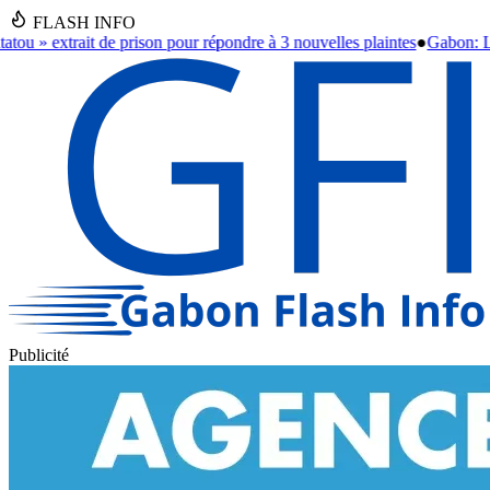
FLASH INFO
ondre à 3 nouvelles plaintes
●
Gabon: Le Général Oligui Nguema achève sa
Publicité