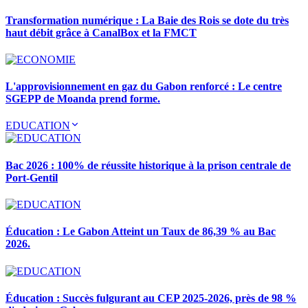
Transformation numérique : La Baie des Rois se dote du très
haut débit grâce à CanalBox et la FMCT
L'approvisionnement en gaz du Gabon renforcé : Le centre
SGEPP de Moanda prend forme.
EDUCATION
Bac 2026 : 100% de réussite historique à la prison centrale de
Port-Gentil
Éducation : Le Gabon Atteint un Taux de 86,39 % au Bac
2026.
Éducation : Succès fulgurant au CEP 2025-2026, près de 98 %