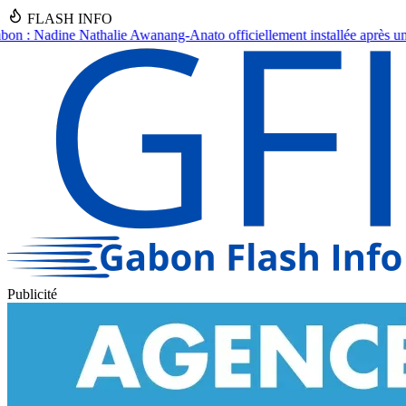
FLASH INFO
o officiellement installée après un an d'intérim
●
Drame à Kinguélé : 
Publicité