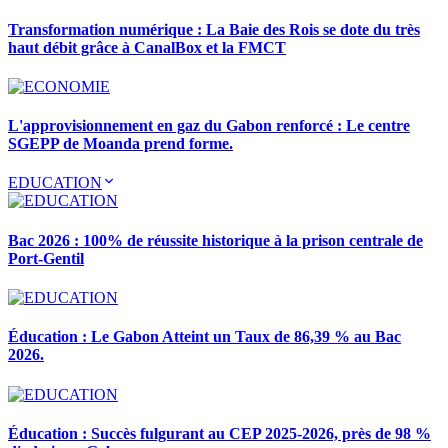
Transformation numérique : La Baie des Rois se dote du très
haut débit grâce à CanalBox et la FMCT
L'approvisionnement en gaz du Gabon renforcé : Le centre
SGEPP de Moanda prend forme.
EDUCATION
Bac 2026 : 100% de réussite historique à la prison centrale de
Port-Gentil
Éducation : Le Gabon Atteint un Taux de 86,39 % au Bac
2026.
Éducation : Succès fulgurant au CEP 2025-2026, près de 98 %