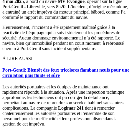
4 mai 2025
, à bord du navire
MV Evongue
, opérant sur la ligne
Port-Gentil - Libreville, vers 8h20. L’incident, d’origine mécanique,
a entraîné un arrêt imprévu du moteur principal bâbord, comme l’a
confirmé le rapport du commandant du navire.
Heureusement, l’incident a été rapidement maîtrisé grâce à la
réactivité de l’équipage qui a suivi strictement les procédures de
sécurité. Aucun dommage environnemental n’a été rapporté. Le
navire, bien qu’immobilisé pendant un court moment, à rebroussé
chemin à Port-Gentil sans incident supplémentaire.
À LIRE AUSSI
Port-Gentil: Bientôt des feux tricolores flambant neufs pour une
circulation plus fluide et sûre
Les autorités portuaires et les équipes de maintenance ont
rapidement répondu à la situation. Après une inspection technique
approfondie, les techniciens ont pu corriger la défaillance,
permettant au navire de reprendre son service habituel sans autres
complications. La compagnie
Logimar 241
tient à remercier
chaleureusement les autorités portuaires et l’ensemble de son
personnel pour leur efficacité et leur professionnalisme dans la
gestion de cet imprévu.