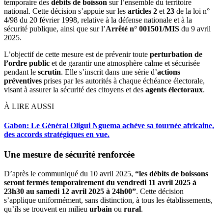
temporaire des
débits de boisson
sur l’ensemble du territoire
national. Cette décision s’appuie sur les
articles 2
et
23
de la loi n°
4/98 du 20 février 1998, relative à la défense nationale et à la
sécurité publique, ainsi que sur l’
Arrêté n° 001501/MIS
du 9 avril
2025.
L’objectif de cette mesure est de prévenir toute
perturbation de
l’ordre public
et de garantir une atmosphère calme et sécurisée
pendant le
scrutin
. Elle s’inscrit dans une série d’
actions
préventives
prises par les autorités à chaque échéance électorale,
visant à assurer la sécurité des citoyens et des
agents électoraux
.
À LIRE AUSSI
Gabon: Le Général Oligui Nguema achève sa tournée africaine,
des accords stratégiques en vue.
Une mesure de sécurité renforcée
D’après le communiqué du 10 avril 2025,
“les débits de boissons
seront fermés temporairement du vendredi 11 avril 2025 à
23h30 au samedi 12 avril 2025 à 24h00”
. Cette décision
s’applique uniformément, sans distinction, à tous les établissements,
qu’ils se trouvent en milieu
urbain
ou
rural
.