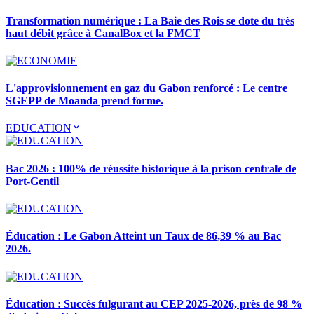
Transformation numérique : La Baie des Rois se dote du très
haut débit grâce à CanalBox et la FMCT
L'approvisionnement en gaz du Gabon renforcé : Le centre
SGEPP de Moanda prend forme.
EDUCATION
Bac 2026 : 100% de réussite historique à la prison centrale de
Port-Gentil
Éducation : Le Gabon Atteint un Taux de 86,39 % au Bac
2026.
Éducation : Succès fulgurant au CEP 2025-2026, près de 98 %