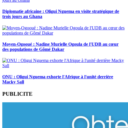
Diplomatie africaine : Oligui Nguema en visite stratégique de
trois jours au Ghana
Moyen-Ogooué : Nadine Murielle Ogoula de l'UDB au cœur
des populations de Gômé Dakar
ONU : Oligui Nguema exhorte l'Afrique à l'unité derrière
Macky Sall
PUBLICITE