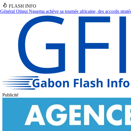
FLASH INFO
africaine, des accords stratégiques en vue.
●
Franceville : Un septuagé
Publicité