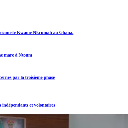
fricaniste Kwame Nkrumah au Ghana.
une mare à Ntoum
cernés par la troisième phase
indépendants et volontaires