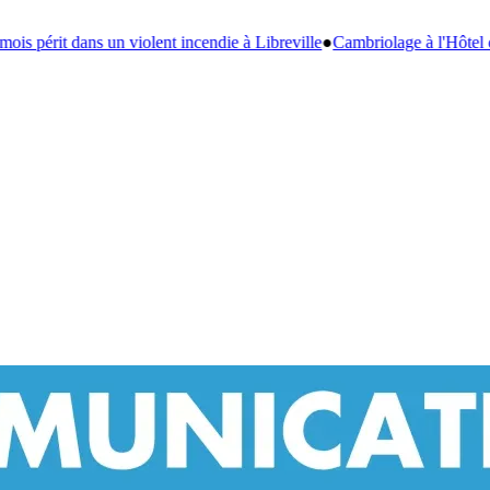
reville
●
Cambriolage à l'Hôtel de Ville de Franceville : l'ex-vigile, princ