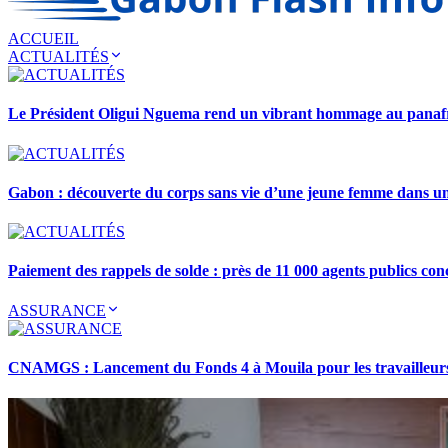
ACCUEIL
ACTUALITÉS
Le Président Oligui Nguema rend un vibrant hommage au pana
Gabon : découverte du corps sans vie d’une jeune femme dans 
Paiement des rappels de solde : près de 11 000 agents publics con
ASSURANCE
CNAMGS : Lancement du Fonds 4 à Mouila pour les travailleurs 