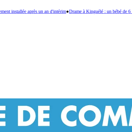
me à Kinguélé : un bébé de 6 mois périt dans un violent incendie à Lib