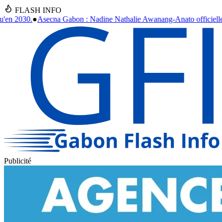
FLASH INFO
lie Awanang-Anato officiellement installée après un an d'intérim
●
Dra
Publicité