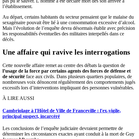
pas pu le sauver. L’homme a été déclaré mort dès son arrivée à
l’établissement.
Au départ, certains habitants du secteur pensaient que le malaise du
sexagénaire pouvait être lié à une consommation excessive d’alcool.
Mais l’évolution de l’enquête devra désormais établir avec précision
les responsabilités éventuelles des militaires interpellés dans ce
décès.
Une affaire qui ravive les interrogations
Cette nouvelle affaire remet au centre des débats la question de
l’usage de la force par certains agents des forces de défense et
de sécurité
face aux civils. Dans plusieurs quartiers populaires, de
nombreuses voix dénoncent régulièrement des comportements jugés
excessifs lors d’interventions impliquant des personnes vulnérables.
À LIRE AUSSI
Cambriolage à l'Hôtel de Ville de Franceville : l'ex-vigile,
principal suspect, incarcéré
Les conclusions de l’enquête judiciaire devraient permettre de
déterminer les circonstances exactes ayant conduit à la mort de Guy