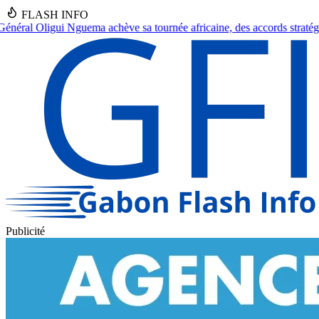
FLASH INFO
tournée africaine, des accords stratégiques en vue.
●
Franceville : Un 
Publicité