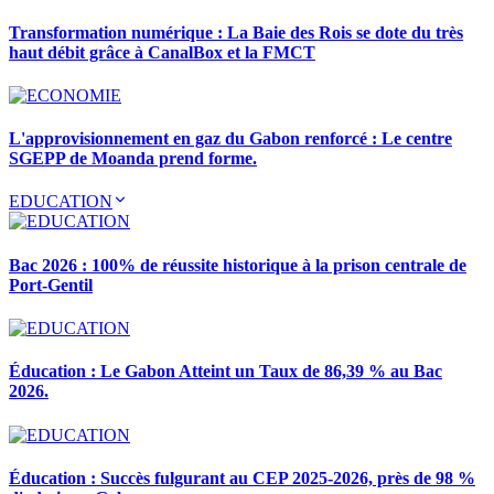
Transformation numérique : La Baie des Rois se dote du très
haut débit grâce à CanalBox et la FMCT
L'approvisionnement en gaz du Gabon renforcé : Le centre
SGEPP de Moanda prend forme.
EDUCATION
Bac 2026 : 100% de réussite historique à la prison centrale de
Port-Gentil
Éducation : Le Gabon Atteint un Taux de 86,39 % au Bac
2026.
Éducation : Succès fulgurant au CEP 2025-2026, près de 98 %