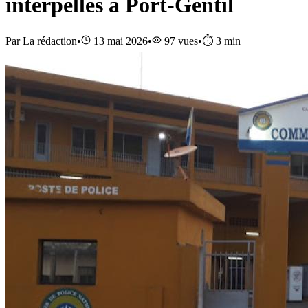
interpellés à Port-Gentil
Par
La rédaction
•
13 mai 2026
•
97
vues
•
⏱️
3
min