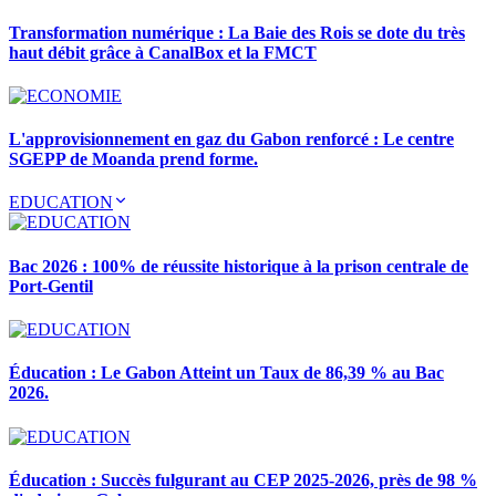
Transformation numérique : La Baie des Rois se dote du très
haut débit grâce à CanalBox et la FMCT
L'approvisionnement en gaz du Gabon renforcé : Le centre
SGEPP de Moanda prend forme.
EDUCATION
Bac 2026 : 100% de réussite historique à la prison centrale de
Port-Gentil
Éducation : Le Gabon Atteint un Taux de 86,39 % au Bac
2026.
Éducation : Succès fulgurant au CEP 2025-2026, près de 98 %