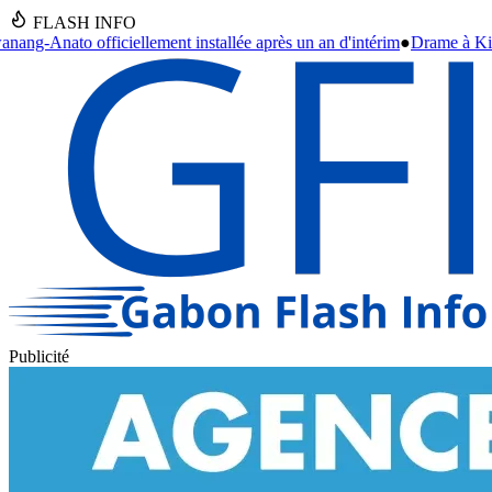
FLASH INFO
llée après un an d'intérim
●
Drame à Kinguélé : un bébé de 6 mois périt
Publicité