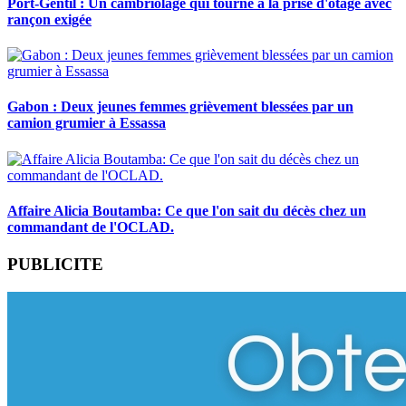
Port-Gentil : Un cambriolage qui tourne à la prise d'otage avec
rançon exigée
Gabon : Deux jeunes femmes grièvement blessées par un
camion grumier à Essassa
Affaire Alicia Boutamba: Ce que l'on sait du décès chez un
commandant de l'OCLAD.
PUBLICITE