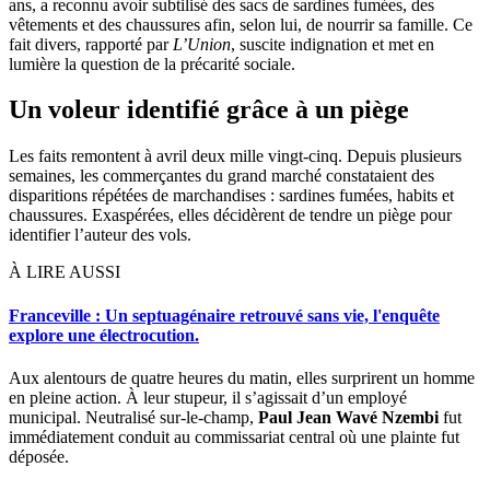
ans, a reconnu avoir subtilisé des sacs de sardines fumées, des
vêtements et des chaussures afin, selon lui, de nourrir sa famille. Ce
fait divers, rapporté par
L’Union
, suscite indignation et met en
lumière la question de la précarité sociale.
Un voleur identifié grâce à un piège
Les faits remontent à avril deux mille vingt-cinq. Depuis plusieurs
semaines, les commerçantes du grand marché constataient des
disparitions répétées de marchandises : sardines fumées, habits et
chaussures. Exaspérées, elles décidèrent de tendre un piège pour
identifier l’auteur des vols.
À LIRE AUSSI
Franceville : Un septuagénaire retrouvé sans vie, l'enquête
explore une électrocution.
Aux alentours de quatre heures du matin, elles surprirent un homme
en pleine action. À leur stupeur, il s’agissait d’un employé
municipal. Neutralisé sur-le-champ,
Paul Jean Wavé Nzembi
fut
immédiatement conduit au commissariat central où une plainte fut
déposée.