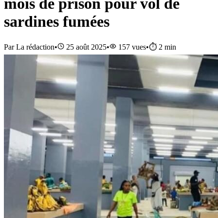
mois de prison pour vol de
sardines fumées
Par
La rédaction
•
25 août 2025
•
157
vues
•
⏱️
2
min