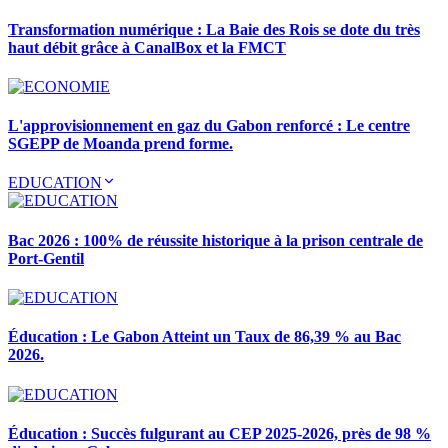
Transformation numérique : La Baie des Rois se dote du très
haut débit grâce à CanalBox et la FMCT
L'approvisionnement en gaz du Gabon renforcé : Le centre
SGEPP de Moanda prend forme.
EDUCATION
Bac 2026 : 100% de réussite historique à la prison centrale de
Port-Gentil
Éducation : Le Gabon Atteint un Taux de 86,39 % au Bac
2026.
Éducation : Succès fulgurant au CEP 2025-2026, près de 98 %