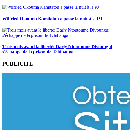
Wilfried Okouma Kamitatou a passé la nuit à la PJ
Trois mois avant la liberté: Darly Ntoutoume Divoungui
s'échappe de la prison de Tchibanga
PUBLICITE