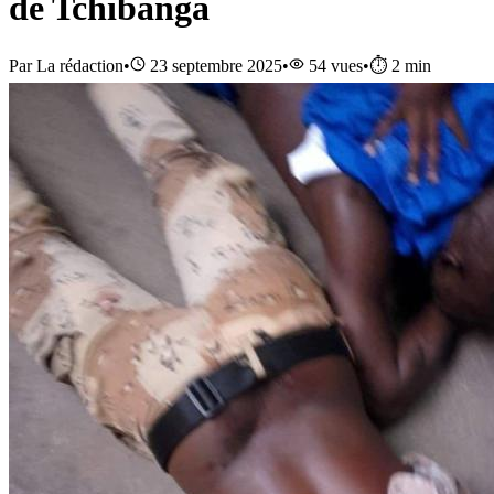
de Tchibanga
Par
La rédaction
•
23 septembre 2025
•
54
vues
•
⏱️
2
min