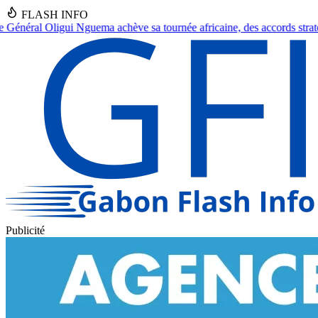
FLASH INFO
 tournée africaine, des accords stratégiques en vue.
●
Franceville : Un
Publicité