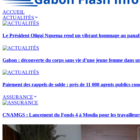
ACCUEIL
ACTUALITÉS
Le Président Oligui Nguema rend un vibrant hommage au pana
Gabon : découverte du corps sans vie d’une jeune femme dans 
Paiement des rappels de solde : près de 11 000 agents publics con
ASSURANCE
CNAMGS : Lancement du Fonds 4 à Mouila pour les travailleurs 