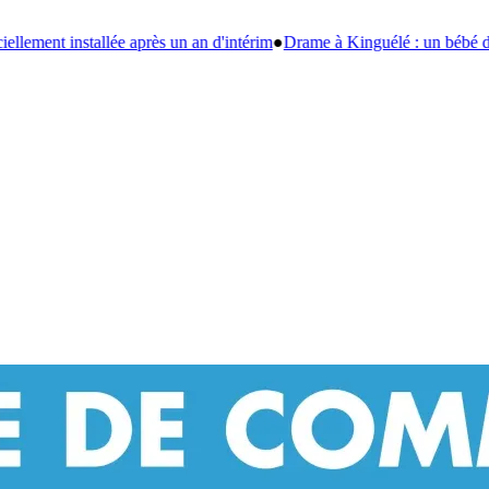
ntérim
●
Drame à Kinguélé : un bébé de 6 mois périt dans un violent ince