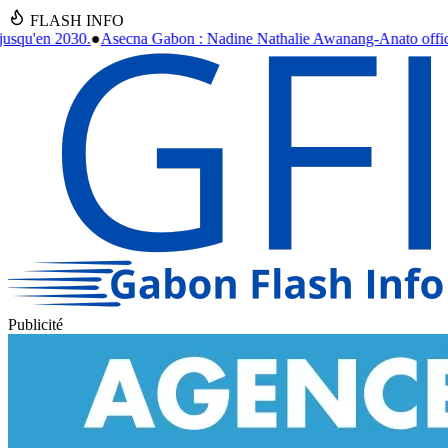
FLASH INFO
dine Nathalie Awanang-Anato officiellement installée après un an d'i
Publicité