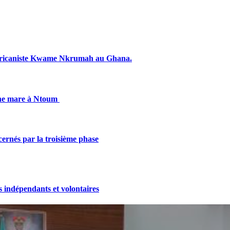
fricaniste Kwame Nkrumah au Ghana.
une mare à Ntoum
cernés par la troisième phase
indépendants et volontaires