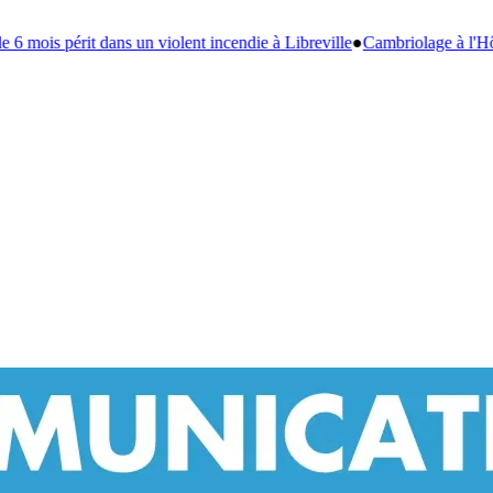
ndie à Libreville
●
Cambriolage à l'Hôtel de Ville de Franceville : l'ex-vi