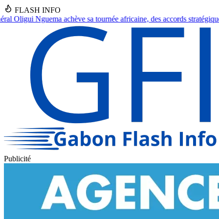
FLASH INFO
rnée africaine, des accords stratégiques en vue.
●
Franceville : Un sept
Publicité