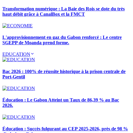
Transformation numérique : La Baie des Rois se dote du très
haut débit grâce à CanalBox et la FMCT
L'approvisionnement en gaz du Gabon renforcé : Le centre
SGEPP de Moanda prend forme.
EDUCATION
Bac 2026 : 100% de réussite historique à la prison centrale de
Port-Gentil
Éducation : Le Gabon Atteint un Taux de 86,39 % au Bac
2026.
Éducation : Succès fulgurant au CEP 2025-2026, près de 98 %