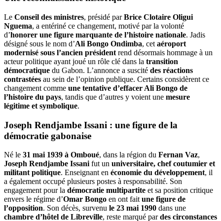
Le
Conseil des ministres
, présidé par
Brice Clotaire Oligui
Nguema
, a entériné ce changement, motivé par la volonté
d’
honorer une figure marquante de l’histoire nationale
. Jadis
désigné sous le nom d’
Ali Bongo Ondimba
, cet
aéroport
modernisé sous l’ancien président
rend désormais hommage à un
acteur politique ayant joué un rôle clé dans la
transition
démocratique
du Gabon. L’annonce a suscité
des réactions
contrastées
au sein de l’opinion publique. Certains considèrent ce
changement comme
une tentative d’effacer Ali Bongo de
l’histoire du pays
, tandis que d’autres y voient une
mesure
légitime et symbolique
.
Joseph Rendjambe Issani : une figure de la
démocratie gabonaise
Né le
31 mai 1939 à Omboué
, dans la région du
Fernan Vaz
,
Joseph Rendjambe Issani
fut un
universitaire, chef coutumier et
militant politique
. Enseignant en
économie du développement
, il
a également occupé plusieurs postes à responsabilité. Son
engagement pour la
démocratie multipartite
et sa position critique
envers le régime d’
Omar Bongo
en ont fait
une figure de
l’opposition
. Son décès, survenu
le 23 mai 1990
dans une
chambre d’hôtel de Libreville
, reste marqué par
des circonstances