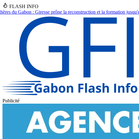
FLASH INFO
reconstruction et la formation jusqu'en 2030.
●
Asecna Gabon : Nadine N
Publicité