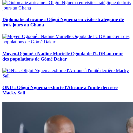
Diplomatie africaine : Oligui Nguema en visite stratégique de
trois jours au Ghana
Moyen-Ogooué : Nadine Murielle Ogoula de l'UDB au cœur
des populations de Gômé Dakar
ONU : Oligui Nguema exhorte l'Afrique à l'unité derrière
Macky Sall