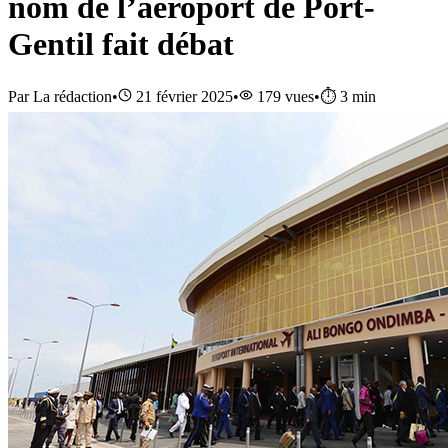
nom de l’aéroport de Port-
Gentil fait débat
Par
La rédaction
•
21 février 2025
•
179
vues
•
⏱️
3
min