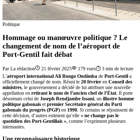
Politique
Hommage ou manœuvre politique ? Le
changement de nom de l’aéroport de
Port-Gentil fait débat
Par
La rédaction
21 février 2025
179
vues
⏱️
3
min de lecture
L’
aéroport international Ali Bongo Ondimba
de
Port-Gentil
a
officiellement changé de nom. Réuni le
20 février
en
Conseil des
ministres
, le gouvernement a décidé de lui attribuer une nouvelle
appellation en
retirant le nom de l’ancien chef de l’État
. Il porte
désormais celui de
Joseph Rendjambe Issani
, un
illustre homme
politique gabonais
et
premier Secrétaire général du Parti
gabonais du progrès (PGP)
en
1990
. Si certains se réjouissent de
cette décision, d’autres estiment qu’elle
« ne change pas le
quotidien des Port-Gentillais »
, comme l’expriment plusieurs
internautes.
Une reconnaissance historique