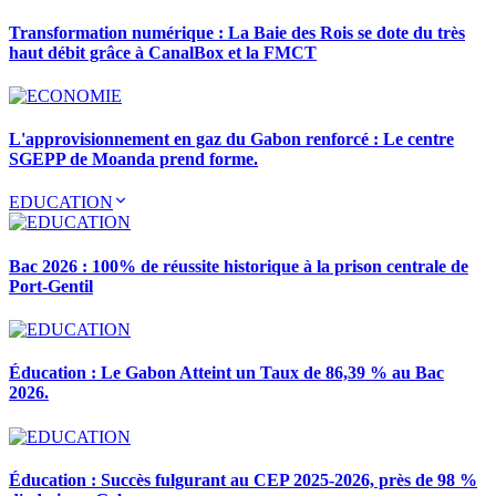
Transformation numérique : La Baie des Rois se dote du très
haut débit grâce à CanalBox et la FMCT
L'approvisionnement en gaz du Gabon renforcé : Le centre
SGEPP de Moanda prend forme.
EDUCATION
Bac 2026 : 100% de réussite historique à la prison centrale de
Port-Gentil
Éducation : Le Gabon Atteint un Taux de 86,39 % au Bac
2026.
Éducation : Succès fulgurant au CEP 2025-2026, près de 98 %