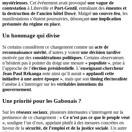
mystérieuses
. Cet événement avait provoqué
une vague de
contestation
à Libreville et
Port-Gentil
, entraînant des
émeutes et
la destruction de l’ancien hôtel Dowé
. Malgré
un couvre-feu
, les
manifestations s’étaient poursuivies, dénonçant
une implication
présumée du régime en place
.
Un hommage qui divise
Si certains considèrent ce changement comme un
acte de
reconnaissance mérité
, d’autres y voient
une décision tardive
motivée par des
considérations politiques
. Certains observateurs
n’hésitent pas à pointer du doigt une mesure
« populiste »
, prise à
l’approche de l’
élection présidentielle
. L’
enseignant-chercheur
Jean Paul Rékanga
note ainsi qu’il aurait
« applaudi cette
initiative à une autre époque »
, mais que son
timing électoraliste
l’amène à s’interroger sur les
véritables intentions du
gouvernement
.
Une priorité pour les Gabonais ?
Sur les
réseaux sociaux
, plusieurs internautes s’interrogent sur la
pertinence de ce changement :
« Ce n’est pas ce que le peuple veut
»
, souligne l’un d’eux, appelant plutôt à des mesures concrètes en
faveur de la
sécurité, de l’emploi et de la justice sociale
. Un autre