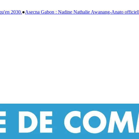
e Nathalie Awanang-Anato officiellement installée après un an d'inté