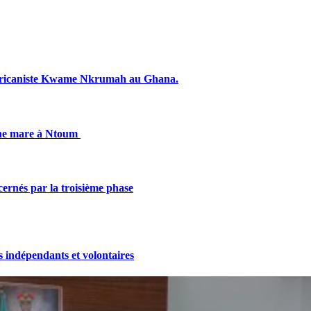
fricaniste Kwame Nkrumah au Ghana.
une mare à Ntoum
cernés par la troisième phase
indépendants et volontaires