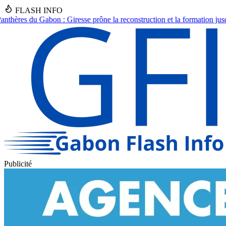
FLASH INFO
la reconstruction et la formation jusqu'en 2030.
●
Asecna Gabon : Nadin
Publicité