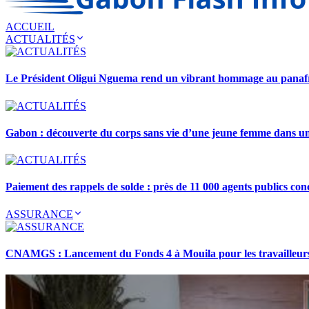
ACCUEIL
ACTUALITÉS
Le Président Oligui Nguema rend un vibrant hommage au pana
Gabon : découverte du corps sans vie d’une jeune femme dans 
Paiement des rappels de solde : près de 11 000 agents publics con
ASSURANCE
CNAMGS : Lancement du Fonds 4 à Mouila pour les travailleurs 