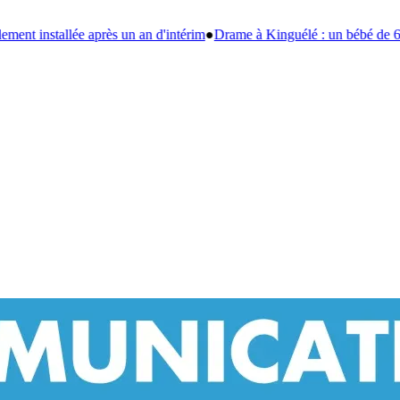
rim
●
Drame à Kinguélé : un bébé de 6 mois périt dans un violent incendi