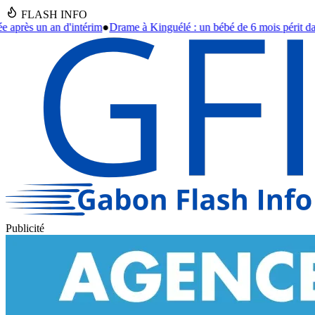
FLASH INFO
 Kinguélé : un bébé de 6 mois périt dans un violent incendie à Librevil
Publicité