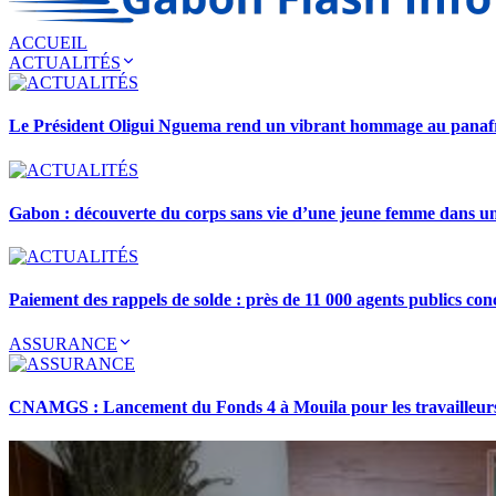
ACCUEIL
ACTUALITÉS
Le Président Oligui Nguema rend un vibrant hommage au pana
Gabon : découverte du corps sans vie d’une jeune femme dans 
Paiement des rappels de solde : près de 11 000 agents publics con
ASSURANCE
CNAMGS : Lancement du Fonds 4 à Mouila pour les travailleurs 