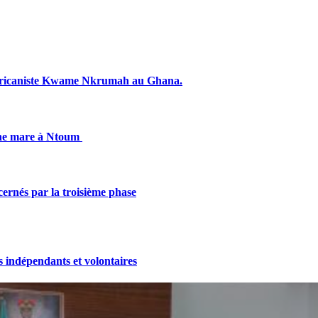
fricaniste Kwame Nkrumah au Ghana.
une mare à Ntoum
cernés par la troisième phase
indépendants et volontaires