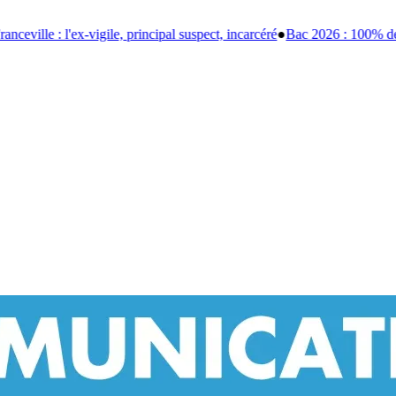
 suspect, incarcéré
●
Bac 2026 : 100% de réussite historique à la prison c