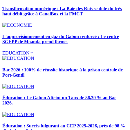
Transformation numérique : La Baie des Rois se dote du très
haut débit grâce à CanalBox et la FMCT
L'approvisionnement en gaz du Gabon renforcé : Le centre
SGEPP de Moanda prend forme.
EDUCATION
Bac 2026 : 100% de réussite historique à la prison centrale de
Port-Gentil
Éducation : Le Gabon Atteint un Taux de 86,39 % au Bac
2026.
Éducation : Succès fulgurant au CEP 2025-2026, près de 98 %