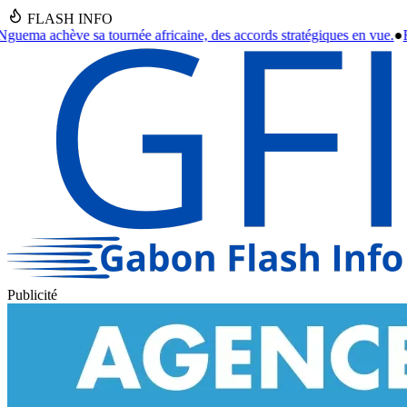
FLASH INFO
es accords stratégiques en vue.
●
Franceville : Un septuagénaire retrouvé
Publicité