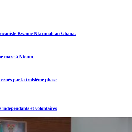
fricaniste Kwame Nkrumah au Ghana.
une mare à Ntoum
cernés par la troisième phase
indépendants et volontaires