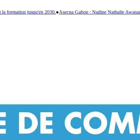
ecna Gabon : Nadine Nathalie Awanang-Anato officiellement installée a