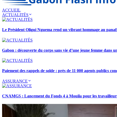
ACCUEIL
ACTUALITÉS
Le Président Oligui Nguema rend un vibrant hommage au pana
Gabon : découverte du corps sans vie d’une jeune femme dans 
Paiement des rappels de solde : près de 11 000 agents publics con
ASSURANCE
CNAMGS : Lancement du Fonds 4 à Mouila pour les travailleurs 