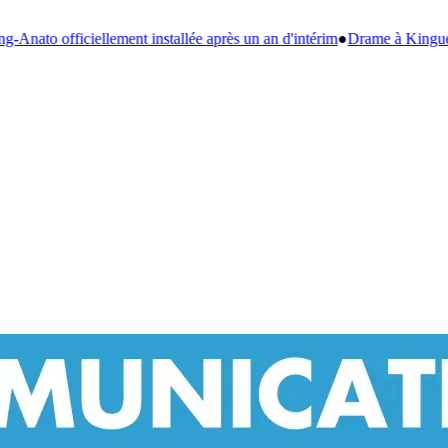
près un an d'intérim
●
Drame à Kinguélé : un bébé de 6 mois périt dans 