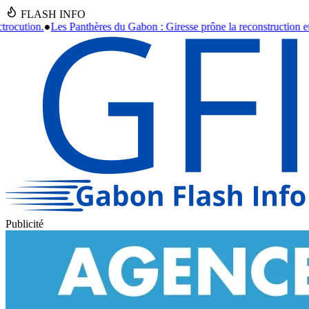
FLASH INFO
n : Giresse prône la reconstruction et la formation jusqu'en 2030.
●
As
Publicité