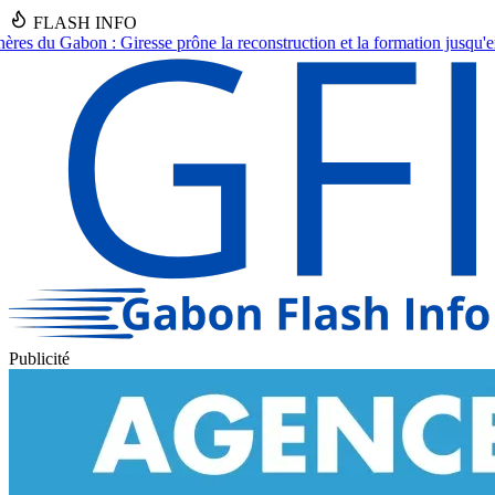
FLASH INFO
econstruction et la formation jusqu'en 2030.
●
Asecna Gabon : Nadine Na
Publicité