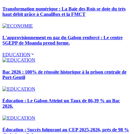
Transformation numérique : La Baie des Rois se dote du très
haut débit grâce à CanalBox et la FMCT
L'approvisionnement en gaz du Gabon renforcé : Le centre
SGEPP de Moanda prend forme.
EDUCATION
Bac 2026 : 100% de réussite historique à la prison centrale de
Port-Gentil
Éducation : Le Gabon Atteint un Taux de 86,39 % au Bac
2026.
Éducation : Succès fulgurant au CEP 2025-2026, près de 98 %