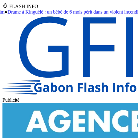
FLASH INFO
de 6 mois périt dans un violent incendie à Libreville
●
Cambriolage à l'H
Publicité