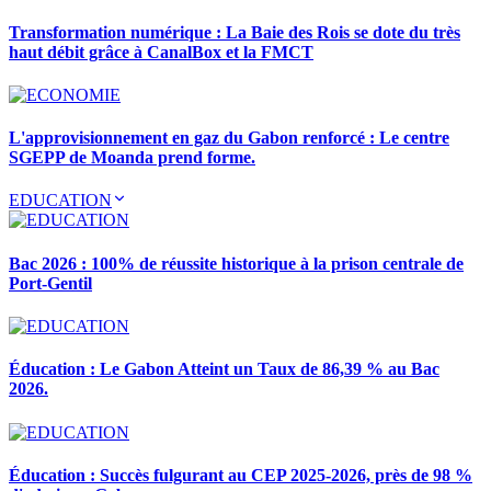
Transformation numérique : La Baie des Rois se dote du très
haut débit grâce à CanalBox et la FMCT
L'approvisionnement en gaz du Gabon renforcé : Le centre
SGEPP de Moanda prend forme.
EDUCATION
Bac 2026 : 100% de réussite historique à la prison centrale de
Port-Gentil
Éducation : Le Gabon Atteint un Taux de 86,39 % au Bac
2026.
Éducation : Succès fulgurant au CEP 2025-2026, près de 98 %