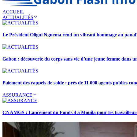
ACCUEIL
ACTUALITÉS
Le Président Oligui Nguema rend un vibrant hommage au pana
Gabon : découverte du corps sans vie d’une jeune femme dans 
Paiement des rappels de solde : près de 11 000 agents publics con
ASSURANCE
CNAMGS : Lancement du Fonds 4 à Mouila pour les travailleurs 