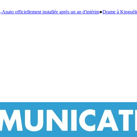
d'intérim
●
Drame à Kinguélé : un bébé de 6 mois périt dans un violent i