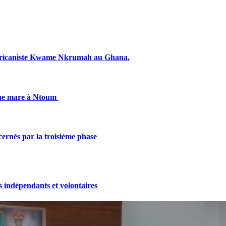
fricaniste Kwame Nkrumah au Ghana.
une mare à Ntoum
cernés par la troisième phase
indépendants et volontaires