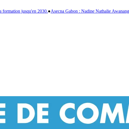
 Nadine Nathalie Awanang-Anato officiellement installée après un an 