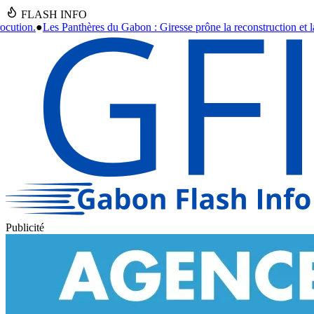
FLASH INFO
prône la reconstruction et la formation jusqu'en 2030.
●
Asecna Gabon :
Publicité