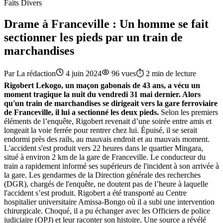
Faits Divers
Drame à Franceville : Un homme se fait
sectionner les pieds par un train de
marchandises
Par
La rédaction
4 juin 2024
96
vues
⏱️
2
min de lecture
Rigobert Lekogo, un maçon gabonais de 43 ans, a vécu un
moment tragique la nuit du vendredi 31 mai dernier. Alors
qu'un train de marchandises se dirigeait vers la gare ferroviaire
de Franceville, il lui a sectionné les deux pieds.
Selon les premiers
éléments de l’enquête, Rigobert revenait d’une soirée entre amis et
longeait la voie ferrée pour rentrer chez lui. Épuisé, il se serait
endormi près des rails, au mauvais endroit et au mauvais moment.
L'accident s'est produit vers 22 heures dans le quartier Mingara,
situé à environ 2 km de la gare de Franceville. Le conducteur du
train a rapidement informé ses supérieurs de l'incident à son arrivée à
la gare. Les gendarmes de la Direction générale des recherches
(DGR), chargés de l'enquête, ne doutent pas de l’heure à laquelle
l'accident s’est produit. Rigobert a été transporté au Centre
hospitalier universitaire Amissa-Bongo où il a subi une intervention
chirurgicale. Choqué, il a pu échanger avec les Officiers de police
judiciaire (OPJ) et leur raconter son histoire. Une source a révélé