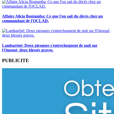
Affaire Alicia Boutamba: Ce que l'on sait du décès chez un
commandant de l'OCLAD.
Lambaréné: Deux pirogues s'entrechoquent de nuit sur
l'Ogooué, deux blessés graves.
PUBLICITE