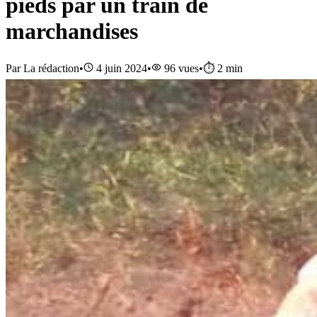
pieds par un train de
marchandises
Par
La rédaction
•
4 juin 2024
•
96
vues
•
⏱️
2
min