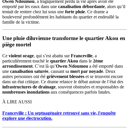
Owen Ndoumou
, a tragiquement perdu la vie après avoir été
emporté par les eaux dans une
canalisation débordante
, alors qu’il
tentait de rentrer chez lui sous une
forte pluie
. Ce drame a
bouleversé profondément les habitants du quartier et endeuillé la
famille de la victime.
Une pluie diluvienne transforme le quartier Akou en
piège mortel
Ce
violent orage
, qui s’est abattu sur
Franceville
, a
particulièrement touché le
quartier Akou
dans le
2ème
arrondissement
. C’est là qu’
Owen Ndoumou
a été emporté dans
une
canalisation saturée
, causant sa
mort par noyade
. Deux
autres personnes ont été
grièvement blessées
et se trouvent encore
dans un état critique. Ce drame relance le débat autour de l’état des
infrastructures de drainage
, souvent obstruées et responsables de
nombreuses inondations
aux conséquences parfois fatales.
À LIRE AUSSI
Franceville : Un septuagénaire retrouvé sans vie, l'enquête
explore une électrocution.