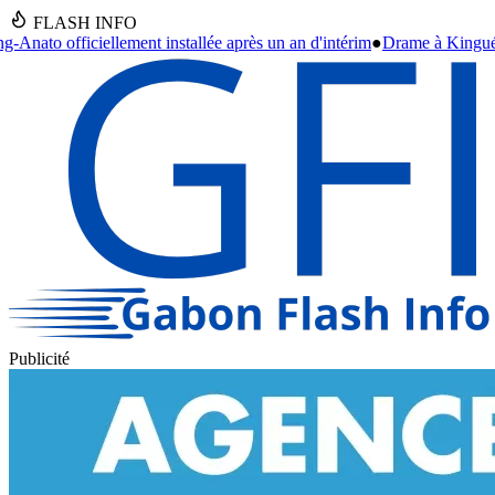
FLASH INFO
 après un an d'intérim
●
Drame à Kinguélé : un bébé de 6 mois périt dan
Publicité