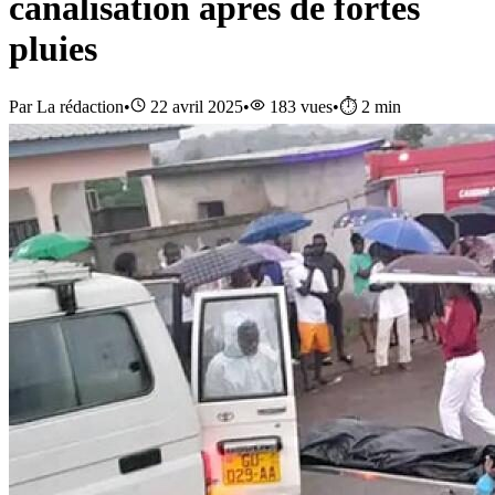
canalisation après de fortes
pluies
Par
La rédaction
•
22 avril 2025
•
183
vues
•
⏱️
2
min