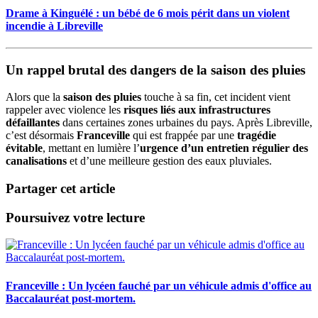
Drame à Kinguélé : un bébé de 6 mois périt dans un violent
incendie à Libreville
Un rappel brutal des dangers de la saison des pluies
Alors que la
saison des pluies
touche à sa fin, cet incident vient
rappeler avec violence les
risques liés aux infrastructures
défaillantes
dans certaines zones urbaines du pays. Après Libreville,
c’est désormais
Franceville
qui est frappée par une
tragédie
évitable
, mettant en lumière l’
urgence d’un entretien régulier des
canalisations
et d’une meilleure gestion des eaux pluviales.
Partager cet article
Poursuivez votre lecture
Franceville : Un lycéen fauché par un véhicule admis d'office au
Baccalauréat post-mortem.