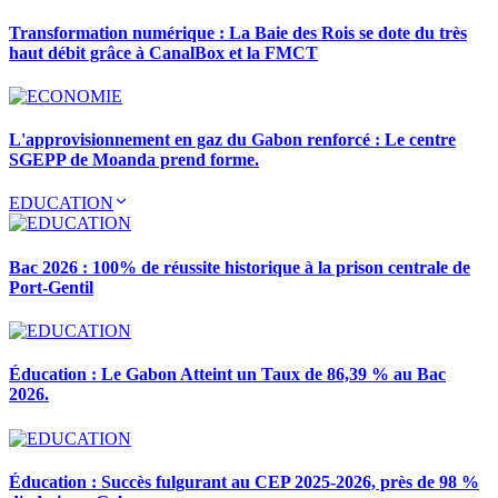
Transformation numérique : La Baie des Rois se dote du très
haut débit grâce à CanalBox et la FMCT
L'approvisionnement en gaz du Gabon renforcé : Le centre
SGEPP de Moanda prend forme.
EDUCATION
Bac 2026 : 100% de réussite historique à la prison centrale de
Port-Gentil
Éducation : Le Gabon Atteint un Taux de 86,39 % au Bac
2026.
Éducation : Succès fulgurant au CEP 2025-2026, près de 98 %