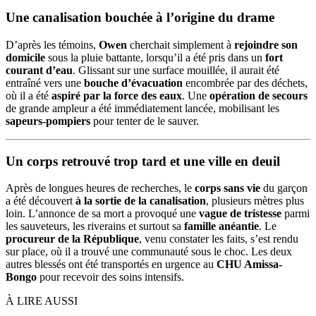
Une canalisation bouchée à l’origine du drame
D’après les témoins,
Owen
cherchait simplement à
rejoindre son
domicile
sous la pluie battante, lorsqu’il a été pris dans un
fort
courant d’eau
. Glissant sur une surface mouillée, il aurait été
entraîné vers une
bouche d’évacuation
encombrée par des déchets,
où il a été
aspiré par la force des eaux
. Une
opération de secours
de grande ampleur a été immédiatement lancée, mobilisant les
sapeurs-pompiers
pour tenter de le sauver.
Un corps retrouvé trop tard et une ville en deuil
Après de longues heures de recherches, le
corps sans vie
du garçon
a été découvert
à la sortie de la canalisation
, plusieurs mètres plus
loin. L’annonce de sa mort a provoqué une
vague de tristesse
parmi
les sauveteurs, les riverains et surtout sa
famille anéantie
. Le
procureur de la République
, venu constater les faits, s’est rendu
sur place, où il a trouvé une communauté sous le choc. Les deux
autres blessés ont été transportés en urgence au
CHU Amissa-
Bongo
pour recevoir des soins intensifs.
À LIRE AUSSI