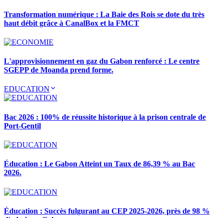
Transformation numérique : La Baie des Rois se dote du très
haut débit grâce à CanalBox et la FMCT
L'approvisionnement en gaz du Gabon renforcé : Le centre
SGEPP de Moanda prend forme.
EDUCATION
Bac 2026 : 100% de réussite historique à la prison centrale de
Port-Gentil
Éducation : Le Gabon Atteint un Taux de 86,39 % au Bac
2026.
Éducation : Succès fulgurant au CEP 2025-2026, près de 98 %