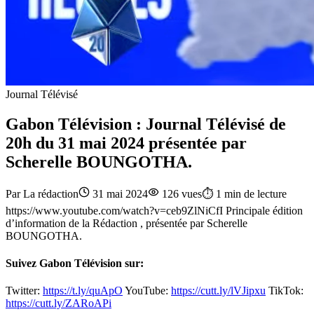
Journal Télévisé
Gabon Télévision : Journal Télévisé de
20h du 31 mai 2024 présentée par
Scherelle BOUNGOTHA.
Par
La rédaction
31 mai 2024
126
vues
⏱️
1
min de lecture
https://www.youtube.com/watch?v=ceb9ZlNiCfI Principale édition
d’information de la Rédaction , présentée par
Scherelle
BOUNGOTHA.
Suivez Gabon Télévision
sur:
Twitter:
https://t.ly/quApO
YouTube:
https://cutt.ly/lVJipxu
TikTok:
https://cutt.ly/ZARoAPi