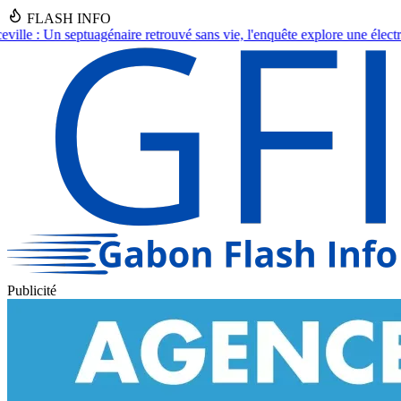
FLASH INFO
s vie, l'enquête explore une électrocution.
●
Les Panthères du Gabon : Gi
Publicité