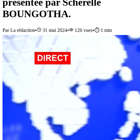
présentée par Scherelle
BOUNGOTHA.
Par
La rédaction
•
31 mai 2024
•
126
vues
•
⏱️
1
min