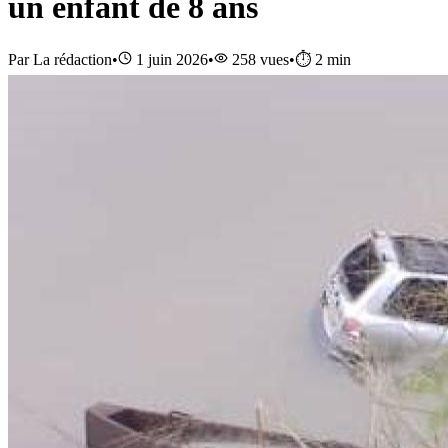
un enfant de 8 ans
Par
La rédaction
•
1 juin 2026
•
258
vues
•
⏱️
2
min