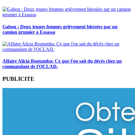
Gabon : Deux jeunes femmes grièvement blessées par un
camion grumier à Essassa
Affaire Alicia Boutamba: Ce que l'on sait du décès chez un
commandant de l'OCLAD.
PUBLICITE