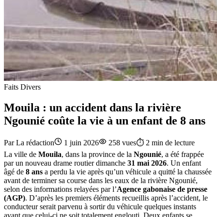
Faits Divers
Mouila : un accident dans la rivière
Ngounié coûte la vie à un enfant de 8 ans
Par
La rédaction
1 juin 2026
258
vues
⏱️
2
min de lecture
La ville de
Mouila
, dans la province de la
Ngounié
, a été frappée
par un nouveau drame routier dimanche
31 mai 2026
. Un enfant
âgé de
8 ans
a perdu la vie après qu’un véhicule a quitté la chaussée
avant de terminer sa course dans les eaux de la rivière Ngounié,
selon des informations relayées par l’
Agence gabonaise de presse
(AGP)
. D’après les premiers éléments recueillis après l’accident, le
conducteur serait parvenu à sortir du véhicule quelques instants
avant que celui-ci ne soit totalement englouti. Deux enfants se