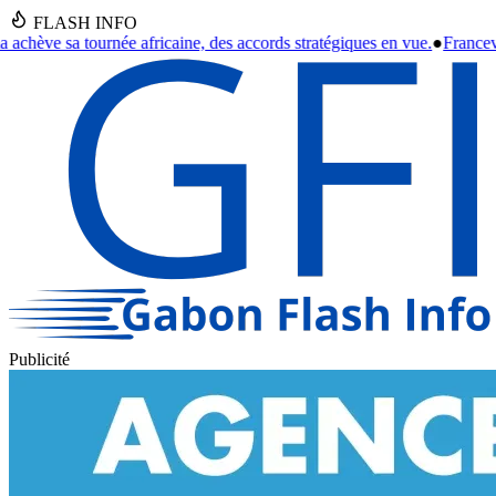
FLASH INFO
 accords stratégiques en vue.
●
Franceville : Un septuagénaire retrouvé 
Publicité