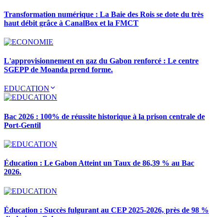
Transformation numérique : La Baie des Rois se dote du très
haut débit grâce à CanalBox et la FMCT
L'approvisionnement en gaz du Gabon renforcé : Le centre
SGEPP de Moanda prend forme.
EDUCATION
Bac 2026 : 100% de réussite historique à la prison centrale de
Port-Gentil
Éducation : Le Gabon Atteint un Taux de 86,39 % au Bac
2026.
Éducation : Succès fulgurant au CEP 2025-2026, près de 98 %