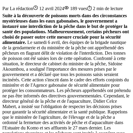
Par
La rédaction
12 avril 2024
189
vues
⏱️
2
min de lecture
Suite à la découverte de poissons morts dans des circonstances
mystérieuses dans les eaux gabonaises, le gouvernement a
instauré une interdiction de la pêche dans le but de protéger la
santé des populations. Malheureusement, certains pêcheurs ont
choisi de passer outre cette mesure cruciale pour la sécurité
alimentaire.
Le samedi 6 avril, des équipes de la brigade nautique
de la gendarmerie et du ministère de la pêche ont appréhendé des
pêcheurs en flagrant délit de violation de l'interdiction. Des tonnes
de poisson ont été saisies lors de cette opération. Confronté à cette
situation, le directeur de cabinet du ministre de la pêche, Sidoine
Akoumbou, a souligné l'importance des mesures prises par le
gouvernement et a déclaré que tous les poissons saisis seraient
incinérés. Cette action s'inscrit dans le cadre des efforts conjoints du
ministère et de l'Agence gabonaise de sécurité alimentaire pour
protéger les consommateurs. Les pêcheurs appréhendés ont prétendu
ne pas être informés des directives gouvernementales. Cependant, le
directeur général de la pêche et de l'aquaculture, Didier Celce
Mabert, a insisté sur l'obligation de respecter les décisions prises
pour garantir la sécurité alimentaire et la santé publique. Rappelons
que le ministère de l'agriculture, de l'élevage et de la pêche a
ordonné la fermeture des activités de pêche et d'aquaculture dans
l'Estuaire du Komo et ses affluents le 27 mars dernier. Les