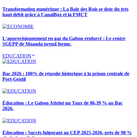
Transformation numérique : La Baie des Rois se dote du très
haut débit grâce à CanalBox et la FMCT
L'approvisionnement en gaz du Gabon renforcé : Le centre
SGEPP de Moanda prend forme.
EDUCATION
Bac 2026 : 100% de réussite historique à la prison centrale de
Port-Gentil
Éducation : Le Gabon Atteint un Taux de 86,39 % au Bac
2026.
Éducation : Succès fulgurant au CEP 2025-2026, près de 98 %