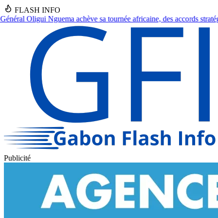
FLASH INFO
 africaine, des accords stratégiques en vue.
●
Franceville : Un septuag
Publicité