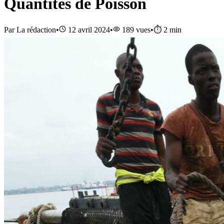
Quantités de Poisson
Par
La rédaction
•
12 avril 2024
•
189
vues
•
⏱️
2
min