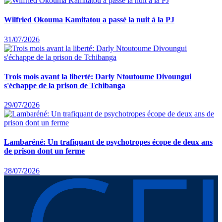
Wilfried Okouma Kamitatou a passé la nuit à la PJ
31/07/2026
Trois mois avant la liberté: Darly Ntoutoume Divoungui
s'échappe de la prison de Tchibanga
29/07/2026
Lambaréné: Un trafiquant de psychotropes écope de deux ans
de prison dont un ferme
28/07/2026