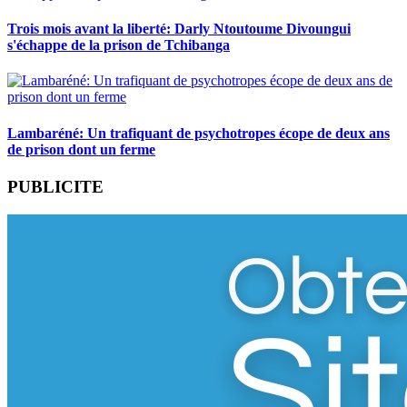
Trois mois avant la liberté: Darly Ntoutoume Divoungui
s'échappe de la prison de Tchibanga
Lambaréné: Un trafiquant de psychotropes écope de deux ans
de prison dont un ferme
PUBLICITE