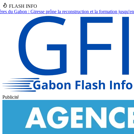
FLASH INFO
 reconstruction et la formation jusqu'en 2030.
●
Asecna Gabon : Nadine 
Publicité