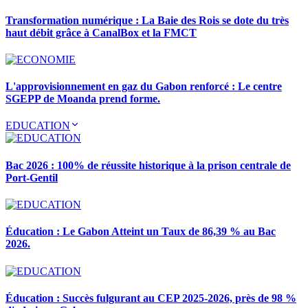
Transformation numérique : La Baie des Rois se dote du très
haut débit grâce à CanalBox et la FMCT
L'approvisionnement en gaz du Gabon renforcé : Le centre
SGEPP de Moanda prend forme.
EDUCATION
Bac 2026 : 100% de réussite historique à la prison centrale de
Port-Gentil
Éducation : Le Gabon Atteint un Taux de 86,39 % au Bac
2026.
Éducation : Succès fulgurant au CEP 2025-2026, près de 98 %