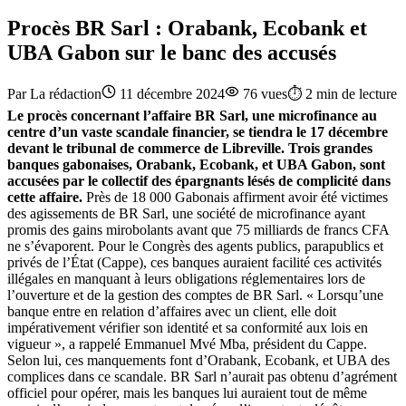
Procès BR Sarl : Orabank, Ecobank et
UBA Gabon sur le banc des accusés
Par
La rédaction
11 décembre 2024
76
vues
⏱️
2
min de lecture
Le procès concernant l’affaire BR Sarl, une microfinance au
centre d’un vaste scandale financier, se tiendra le 17 décembre
devant le tribunal de commerce de Libreville. Trois grandes
banques gabonaises, Orabank, Ecobank, et UBA Gabon, sont
accusées par le collectif des épargnants lésés de complicité dans
cette affaire.
Près de 18 000 Gabonais affirment avoir été victimes
des agissements de BR Sarl, une société de microfinance ayant
promis des gains mirobolants avant que 75 milliards de francs CFA
ne s’évaporent. Pour le Congrès des agents publics, parapublics et
privés de l’État (Cappe), ces banques auraient facilité ces activités
illégales en manquant à leurs obligations réglementaires lors de
l’ouverture et de la gestion des comptes de BR Sarl. « Lorsqu’une
banque entre en relation d’affaires avec un client, elle doit
impérativement vérifier son identité et sa conformité aux lois en
vigueur », a rappelé Emmanuel Mvé Mba, président du Cappe.
Selon lui, ces manquements font d’Orabank, Ecobank, et UBA des
complices dans ce scandale. BR Sarl n’aurait pas obtenu d’agrément
officiel pour opérer, mais les banques lui auraient tout de même