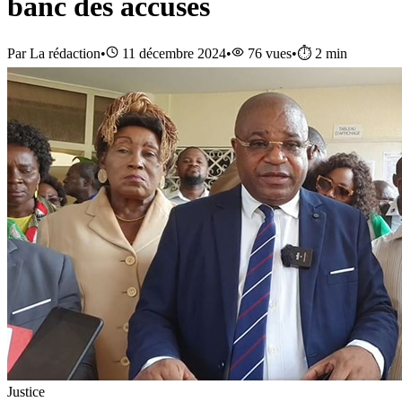
banc des accusés
Par
La rédaction
•
11 décembre 2024
•
76
vues
•
⏱️
2
min
Justice