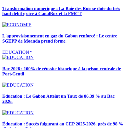
Transformation numérique : La Baie des Rois se dote du très
haut débit grâce à CanalBox et la FMCT
L'approvisionnement en gaz du Gabon renforcé : Le centre
SGEPP de Moanda prend forme.
EDUCATION
Bac 2026 : 100% de réussite historique à la prison centrale de
Port-Gentil
Éducation : Le Gabon Atteint un Taux de 86,39 % au Bac
2026.
Éducation : Succès fulgurant au CEP 2025-2026, près de 98 %