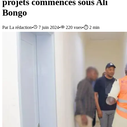
projets commencés sous Ali
Bongo
Par
La rédaction
•
7 juin 2024
•
220
vues
•
⏱️
2
min