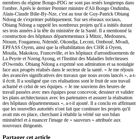
membres du régime Bongo-PDG ne sont pas restés longtemps dans
l'ombre. Après le dernier Premier ministre d'Ali Bongo Ondimba,
Alain-Claude Bilie-By-Nze, c'est au tour de Guy-Patrick Obiang
Ndong de s'exprimer publiquement. Sur ses réseaux sociaux,
Obiang Ndong a rappelé les nombreux projets qu'il a initiés durant
ses trois années à la tête du ministère de la Santé. Il a mentionné la
construction des hôpitaux départementaux à Mitzic, Medouneu,
Ntoum, Fougamou, Ndendé, Okondja, Leconi, Omboué, Mvadi,
EPFASS Oyem, ainsi que la réhabilitation des CHR à Oyem,
Mouila, Makokou, Franceville, et les hôpitaux d'arrondissements de
La Peyrie et Nzeng Ayong, et l'Institut des Maladies Infectieuses
d'Owendo. Obiang Ndong a exprimé son admiration et sa nostalgie
face aux progrès réalisés dans le secteur de la santé. « Je me réjouis
des avancées significatives des travaux que nous avons lancés », a-t-
il écrit. Il a souligné que ces réalisations sont le fruit de son travail
acharné et celui de ses équipes. « Je me souviens des heures de
travail passées avec mes équipes pour concevoir, dessiner et valider
les plans architecturaux avec les partenaires et assurer la réalisation
des hôpitaux départementaux », a-t-il ajouté. Il a conclu en affirmant
que les nouvelles autorités n'ont fait que continuer les projets qu'il
avait mis en place, cherchant à rétablir la vérité sur son bilan
ministériel et à nuancer l'image de « sauveurs » attribuée aux
nouveaux dirigeants.
Partager cet article