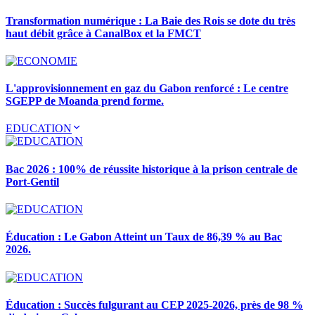
Transformation numérique : La Baie des Rois se dote du très
haut débit grâce à CanalBox et la FMCT
L'approvisionnement en gaz du Gabon renforcé : Le centre
SGEPP de Moanda prend forme.
EDUCATION
Bac 2026 : 100% de réussite historique à la prison centrale de
Port-Gentil
Éducation : Le Gabon Atteint un Taux de 86,39 % au Bac
2026.
Éducation : Succès fulgurant au CEP 2025-2026, près de 98 %