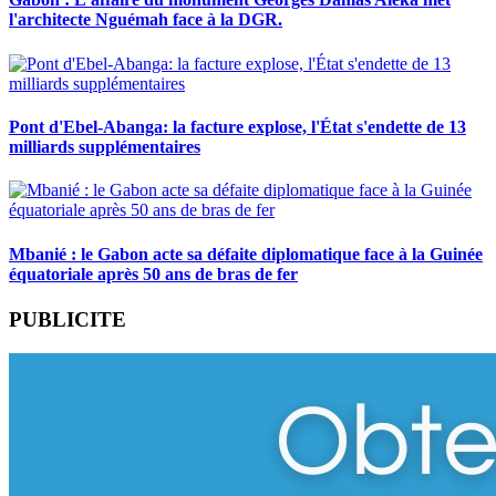
l'architecte Nguémah face à la DGR.
Pont d'Ebel-Abanga: la facture explose, l'État s'endette de 13
milliards supplémentaires
Mbanié : le Gabon acte sa défaite diplomatique face à la Guinée
équatoriale après 50 ans de bras de fer
PUBLICITE