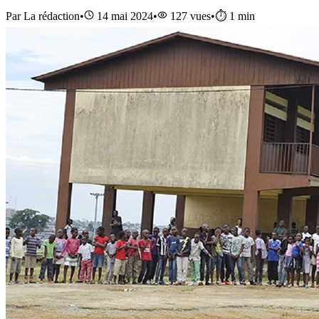
Par
La rédaction
•
14 mai 2024
•
127
vues
•
⏱️
1
min