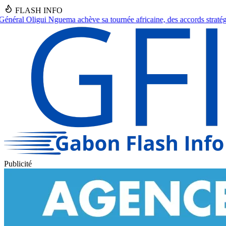
FLASH INFO
urnée africaine, des accords stratégiques en vue.
●
Franceville : Un se
Publicité