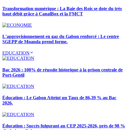
Transformation numérique : La Baie des Rois se dote du très
haut débit grâce à CanalBox et la FMCT
L'approvisionnement en gaz du Gabon renforcé : Le centre
SGEPP de Moanda prend forme.
EDUCATION
Bac 2026 : 100% de réussite historique à la prison centrale de
Port-Gentil
Éducation : Le Gabon Atteint un Taux de 86,39 % au Bac
2026.
Éducation : Succès fulgurant au CEP 2025-2026, près de 98 %