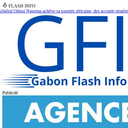
FLASH INFO
ricaine, des accords stratégiques en vue.
●
Franceville : Un septuagéna
Publicité