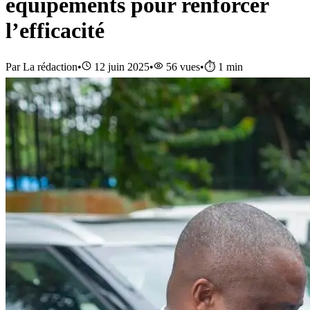
équipements pour renforcer
l’efficacité
Par
La rédaction
•
12 juin 2025
•
56
vues
•
⏱️
1
min