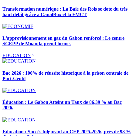
Transformation numérique : La Baie des Rois se dote du très
haut débit grâce à CanalBox et la FMCT
L'approvisionnement en gaz du Gabon renforcé : Le centre
SGEPP de Moanda prend forme.
EDUCATION
Bac 2026 : 100% de réussite historique à la prison centrale de
Port-Gentil
Éducation : Le Gabon Atteint un Taux de 86,39 % au Bac
2026.
Éducation : Succès fulgurant au CEP 2025-2026, près de 98 %