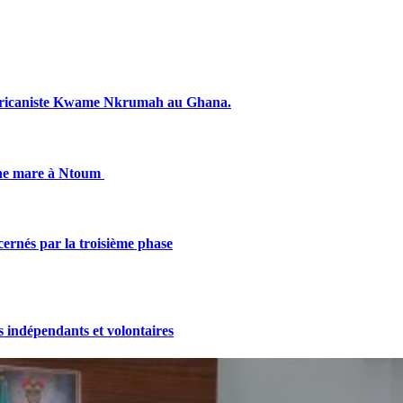
fricaniste Kwame Nkrumah au Ghana.
une mare à Ntoum
cernés par la troisième phase
indépendants et volontaires