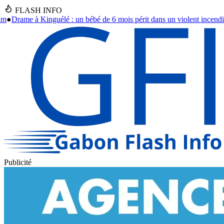
FLASH INFO
é de 6 mois périt dans un violent incendie à Libreville
●
Cambriolage à l
Publicité