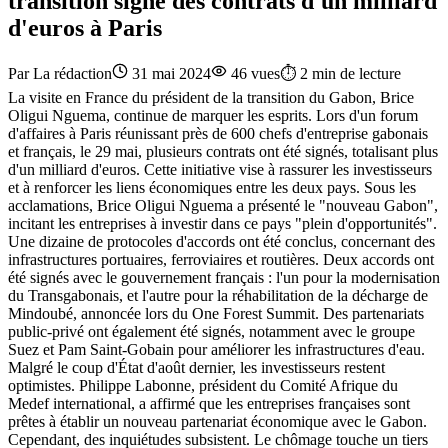
transition signe des contrats d'un milliard
d'euros à Paris
Par
La rédaction
31 mai 2024
46
vues
⏱️
2
min de lecture
La visite en France du président de la transition du Gabon, Brice
Oligui Nguema, continue de marquer les esprits. Lors d'un forum
d'affaires à Paris réunissant près de 600 chefs d'entreprise gabonais
et français, le 29 mai, plusieurs contrats ont été signés, totalisant plus
d'un milliard d'euros. Cette initiative vise à rassurer les investisseurs
et à renforcer les liens économiques entre les deux pays. Sous les
acclamations, Brice Oligui Nguema a présenté le "nouveau Gabon",
incitant les entreprises à investir dans ce pays "plein d'opportunités".
Une dizaine de protocoles d'accords ont été conclus, concernant des
infrastructures portuaires, ferroviaires et routières. Deux accords ont
été signés avec le gouvernement français : l'un pour la modernisation
du Transgabonais, et l'autre pour la réhabilitation de la décharge de
Mindoubé, annoncée lors du One Forest Summit. Des partenariats
public-privé ont également été signés, notamment avec le groupe
Suez et Pam Saint-Gobain pour améliorer les infrastructures d'eau.
Malgré le coup d'État d'août dernier, les investisseurs restent
optimistes. Philippe Labonne, président du Comité Afrique du
Medef international, a affirmé que les entreprises françaises sont
prêtes à établir un nouveau partenariat économique avec le Gabon.
Cependant, des inquiétudes subsistent. Le chômage touche un tiers