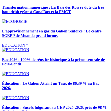
Transformation numérique : La Baie des Rois se dote du très
haut débit grâce à CanalBox et la FMCT
L'approvisionnement en gaz du Gabon renforcé : Le centre
SGEPP de Moanda prend forme.
EDUCATION
Bac 2026 : 100% de réussite historique à la prison centrale de
Port-Gentil
Éducation : Le Gabon Atteint un Taux de 86,39 % au Bac
2026.
Éducation : Succès fulgurant au CEP 2025-2026, près de 98 %