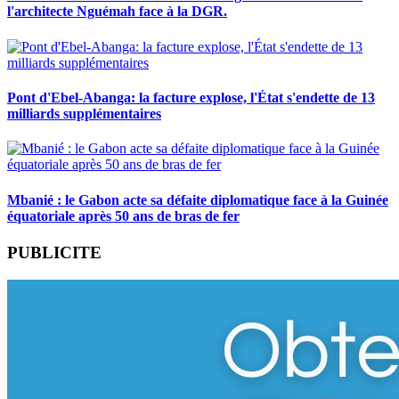
l'architecte Nguémah face à la DGR.
Pont d'Ebel-Abanga: la facture explose, l'État s'endette de 13
milliards supplémentaires
Mbanié : le Gabon acte sa défaite diplomatique face à la Guinée
équatoriale après 50 ans de bras de fer
PUBLICITE