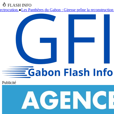
FLASH INFO
on : Giresse prône la reconstruction et la formation jusqu'en 2030.
●
As
Publicité