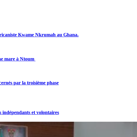
fricaniste Kwame Nkrumah au Ghana.
une mare à Ntoum
cernés par la troisième phase
indépendants et volontaires