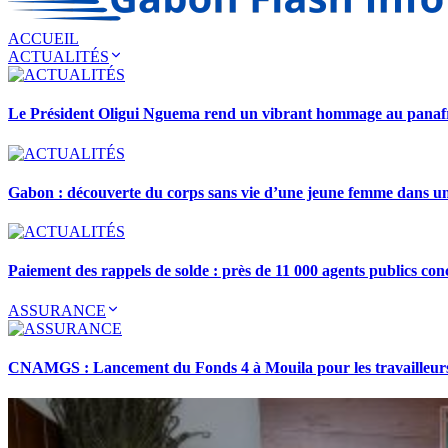
ACCUEIL
ACTUALITÉS
Le Président Oligui Nguema rend un vibrant hommage au pana
Gabon : découverte du corps sans vie d’une jeune femme dans 
Paiement des rappels de solde : près de 11 000 agents publics con
ASSURANCE
CNAMGS : Lancement du Fonds 4 à Mouila pour les travailleurs 