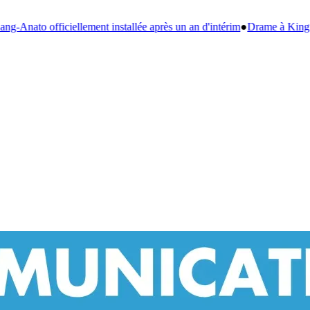
après un an d'intérim
●
Drame à Kinguélé : un bébé de 6 mois périt dans 