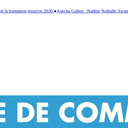
ecna Gabon : Nadine Nathalie Awanang-Anato officiellement installée 