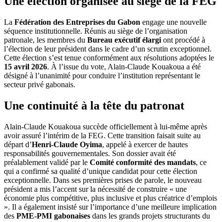
Une élection organisée au siège de la FEG
La
Fédération des Entreprises du Gabon
engage une nouvelle
séquence institutionnelle. Réunis au siège de l’organisation
patronale, les membres du
Bureau exécutif élargi
ont procédé à
l’élection de leur président dans le cadre d’un scrutin exceptionnel.
Cette élection s’est tenue conformément aux résolutions adoptées le
15 avril 2026
. À l’issue du vote, Alain-Claude Kouakoua a été
désigné à l’unanimité pour conduire l’institution représentant le
secteur privé gabonais.
Une continuité à la tête du patronat
Alain-Claude Kouakoua succède officiellement à lui-même après
avoir assuré l’intérim de la FEG. Cette transition faisait suite au
départ d’
Henri-Claude Oyima
, appelé à exercer de hautes
responsabilités gouvernementales. Son dossier avait été
préalablement validé par le
Comité conformité des mandats
, ce
qui a confirmé sa qualité d’unique candidat pour cette élection
exceptionnelle. Dans ses premières prises de parole, le nouveau
président a mis l’accent sur la nécessité de construire « une
économie plus compétitive, plus inclusive et plus créatrice d’emplois
». Il a également insisté sur l’importance d’une meilleure implication
des
PME-PMI gabonaises
dans les grands projets structurants du