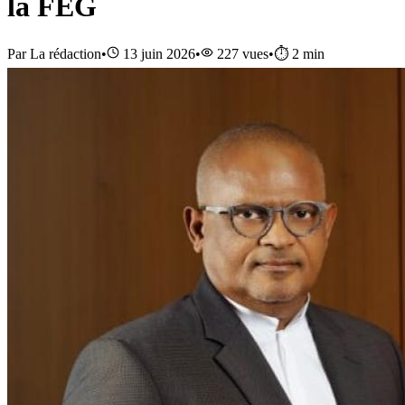
la FEG
Par
La rédaction
•
13 juin 2026
•
227
vues
•
⏱️
2
min