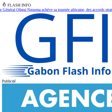
FLASH INFO
tournée africaine, des accords stratégiques en vue.
●
Franceville : Un 
Publicité