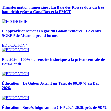
Transformation numérique : La Baie des Rois se dote du très
haut débit grâce à CanalBox et la FMCT
L'approvisionnement en gaz du Gabon renforcé : Le centre
SGEPP de Moanda prend forme.
EDUCATION
Bac 2026 : 100% de réussite historique à la prison centrale de
Port-Gentil
Éducation : Le Gabon Atteint un Taux de 86,39 % au Bac
2026.
Éducation : Succès fulgurant au CEP 2025-2026, près de 98 %