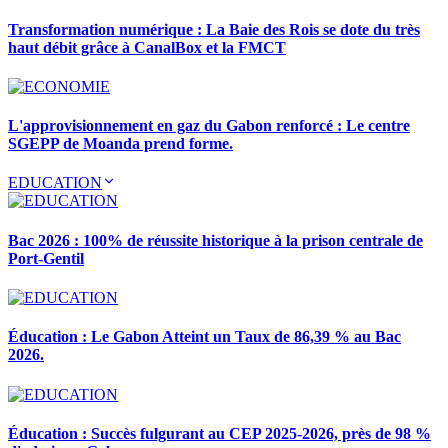
Transformation numérique : La Baie des Rois se dote du très
haut débit grâce à CanalBox et la FMCT
L'approvisionnement en gaz du Gabon renforcé : Le centre
SGEPP de Moanda prend forme.
EDUCATION
Bac 2026 : 100% de réussite historique à la prison centrale de
Port-Gentil
Éducation : Le Gabon Atteint un Taux de 86,39 % au Bac
2026.
Éducation : Succès fulgurant au CEP 2025-2026, près de 98 %