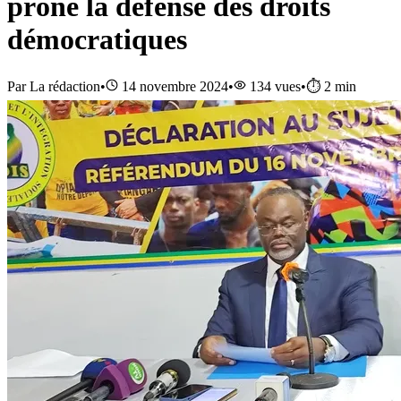
prône la défense des droits
démocratiques
Par
La rédaction
•
14 novembre 2024
•
134
vues
•
⏱️
2
min