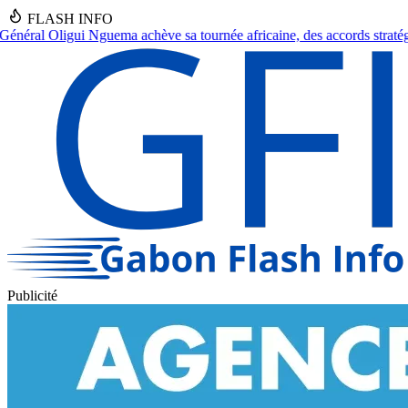
FLASH INFO
née africaine, des accords stratégiques en vue.
●
Franceville : Un septu
Publicité