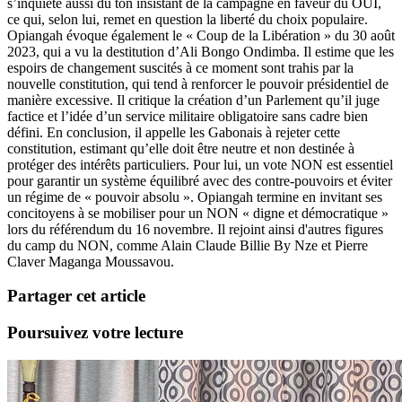
s’inquiète aussi du ton insistant de la campagne en faveur du OUI,
ce qui, selon lui, remet en question la liberté du choix populaire.
Opiangah évoque également le « Coup de la Libération » du 30 août
2023, qui a vu la destitution d’Ali Bongo Ondimba. Il estime que les
espoirs de changement suscités à ce moment sont trahis par la
nouvelle constitution, qui tend à renforcer le pouvoir présidentiel de
manière excessive. Il critique la création d’un Parlement qu’il juge
factice et l’idée d’un service militaire obligatoire sans cadre bien
défini. En conclusion, il appelle les Gabonais à rejeter cette
constitution, estimant qu’elle doit être neutre et non destinée à
protéger des intérêts particuliers. Pour lui, un vote NON est essentiel
pour garantir un système équilibré avec des contre-pouvoirs et éviter
un régime de « pouvoir absolu ». Opiangah termine en invitant ses
concitoyens à se mobiliser pour un NON « digne et démocratique »
lors du référendum du 16 novembre. Il rejoint ainsi d'autres figures
du camp du NON, comme Alain Claude Billie By Nze et Pierre
Claver Maganga Moussavou.
Partager cet article
Poursuivez votre lecture