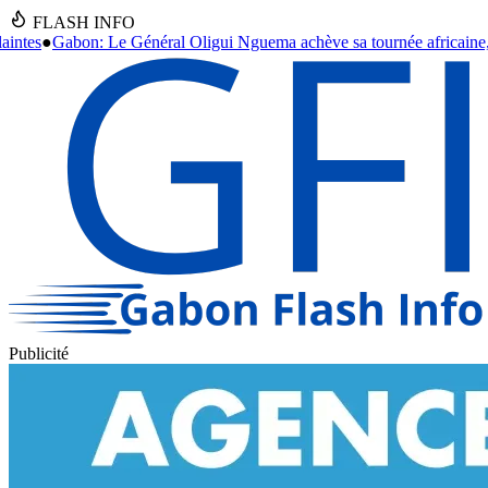
FLASH INFO
Nguema achève sa tournée africaine, des accords stratégiques en vue.
Publicité