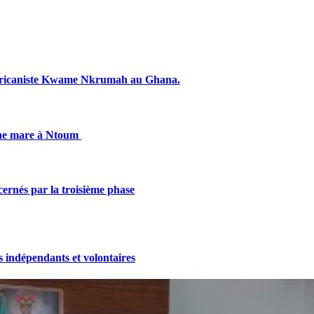
fricaniste Kwame Nkrumah au Ghana.
une mare à Ntoum
cernés par la troisième phase
indépendants et volontaires