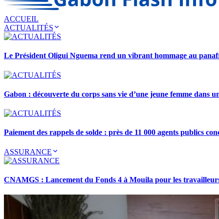
ACCUEIL
ACTUALITÉS
Le Président Oligui Nguema rend un vibrant hommage au pana
Gabon : découverte du corps sans vie d’une jeune femme dans 
Paiement des rappels de solde : près de 11 000 agents publics con
ASSURANCE
CNAMGS : Lancement du Fonds 4 à Mouila pour les travailleurs 