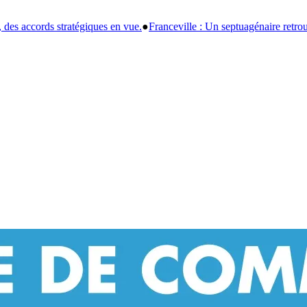
●
Franceville : Un septuagénaire retrouvé sans vie, l'enquête explore une 