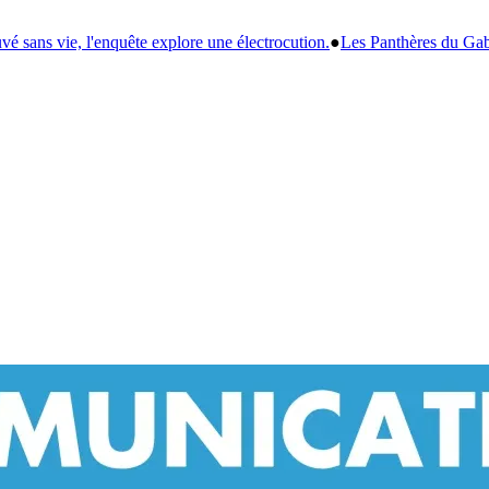
électrocution.
●
Les Panthères du Gabon : Giresse prône la reconstructio