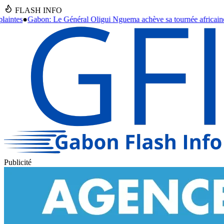
FLASH INFO
 Nguema achève sa tournée africaine, des accords stratégiques en vue.
Publicité