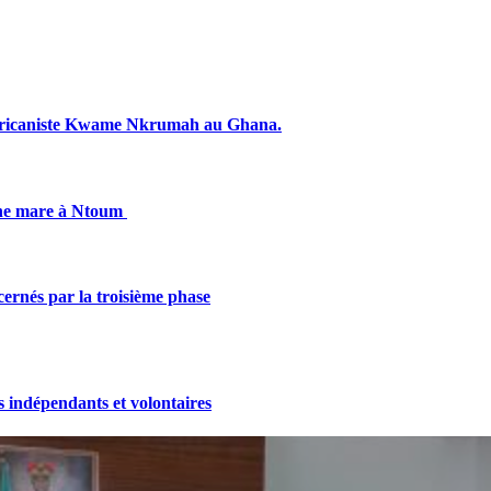
fricaniste Kwame Nkrumah au Ghana.
une mare à Ntoum
cernés par la troisième phase
indépendants et volontaires