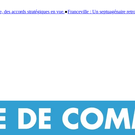
●
Franceville : Un septuagénaire retrouvé sans vie, l'enquête explore une