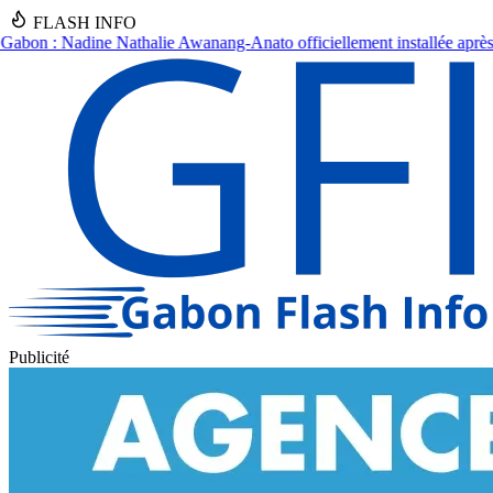
FLASH INFO
Anato officiellement installée après un an d'intérim
●
Drame à Kinguél
Publicité