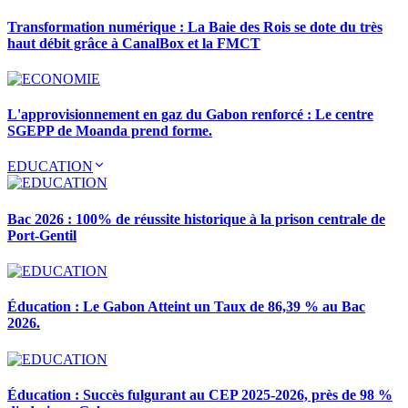
Transformation numérique : La Baie des Rois se dote du très
haut débit grâce à CanalBox et la FMCT
L'approvisionnement en gaz du Gabon renforcé : Le centre
SGEPP de Moanda prend forme.
EDUCATION
Bac 2026 : 100% de réussite historique à la prison centrale de
Port-Gentil
Éducation : Le Gabon Atteint un Taux de 86,39 % au Bac
2026.
Éducation : Succès fulgurant au CEP 2025-2026, près de 98 %