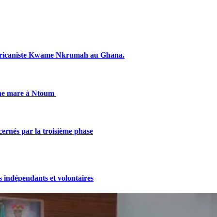
fricaniste Kwame Nkrumah au Ghana.
une mare à Ntoum
cernés par la troisième phase
indépendants et volontaires