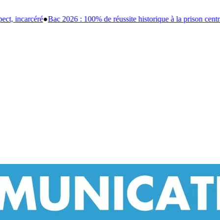
 réussite historique à la prison centrale de Port-Gentil
●
Après 13 ans 