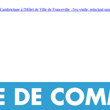
ranceville : l'ex-vigile, principal suspect, incarcéré
●
Bac 2026 : 100% de