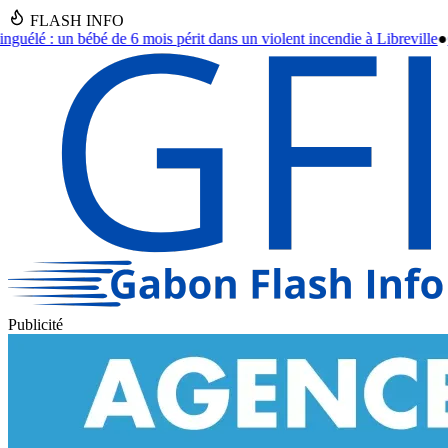
FLASH INFO
ans un violent incendie à Libreville
●
Cambriolage à l'Hôtel de Ville de F
Publicité