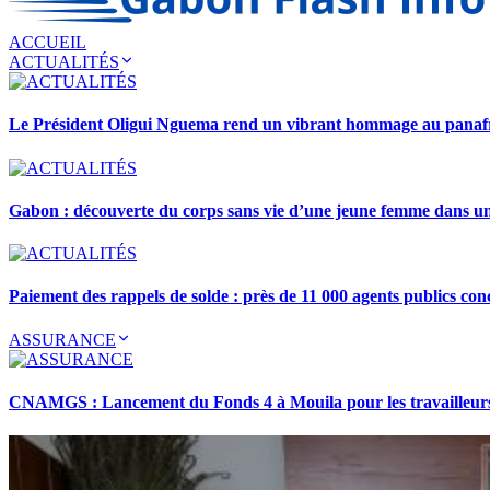
ACCUEIL
ACTUALITÉS
Le Président Oligui Nguema rend un vibrant hommage au pana
Gabon : découverte du corps sans vie d’une jeune femme dans 
Paiement des rappels de solde : près de 11 000 agents publics con
ASSURANCE
CNAMGS : Lancement du Fonds 4 à Mouila pour les travailleurs 