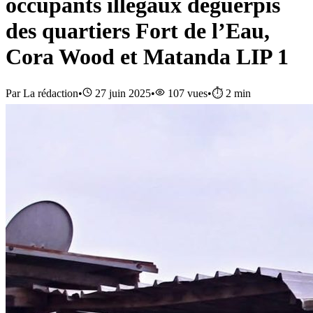
occupants illégaux déguerpis
des quartiers Fort de l’Eau,
Cora Wood et Matanda LIP 1
Par
La rédaction
•
27 juin 2025
•
107
vues
•
⏱️
2
min