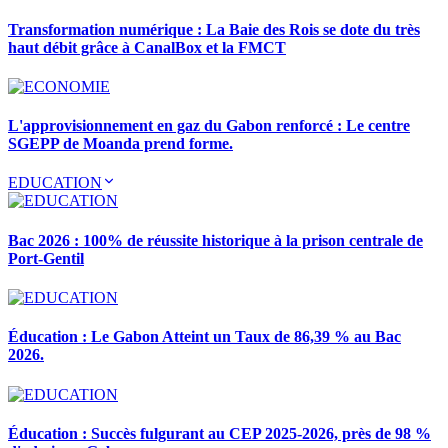
Transformation numérique : La Baie des Rois se dote du très
haut débit grâce à CanalBox et la FMCT
L'approvisionnement en gaz du Gabon renforcé : Le centre
SGEPP de Moanda prend forme.
EDUCATION
Bac 2026 : 100% de réussite historique à la prison centrale de
Port-Gentil
Éducation : Le Gabon Atteint un Taux de 86,39 % au Bac
2026.
Éducation : Succès fulgurant au CEP 2025-2026, près de 98 %