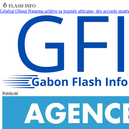
FLASH INFO
née africaine, des accords stratégiques en vue.
●
Franceville : Un sept
Publicité