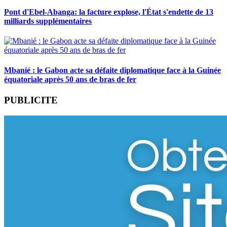
Pont d'Ebel-Abanga: la facture explose, l'État s'endette de 13
milliards supplémentaires
Mbanié : le Gabon acte sa défaite diplomatique face à la Guinée
équatoriale après 50 ans de bras de fer
PUBLICITE