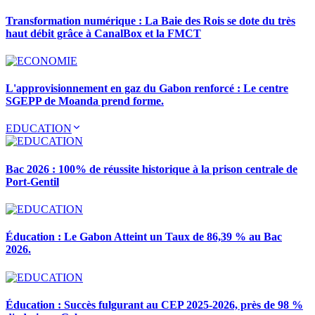
Transformation numérique : La Baie des Rois se dote du très
haut débit grâce à CanalBox et la FMCT
L'approvisionnement en gaz du Gabon renforcé : Le centre
SGEPP de Moanda prend forme.
EDUCATION
Bac 2026 : 100% de réussite historique à la prison centrale de
Port-Gentil
Éducation : Le Gabon Atteint un Taux de 86,39 % au Bac
2026.
Éducation : Succès fulgurant au CEP 2025-2026, près de 98 %