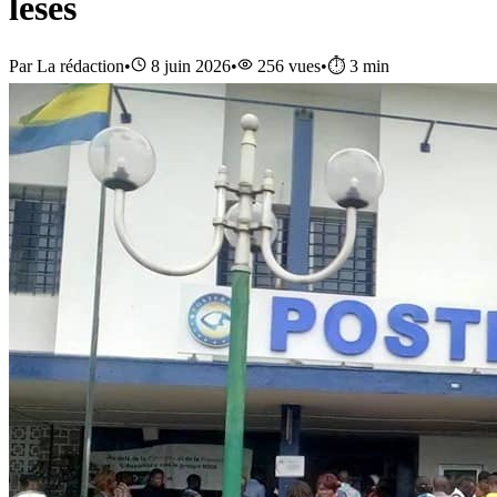
lésés
Par
La rédaction
•
8 juin 2026
•
256
vues
•
⏱️
3
min