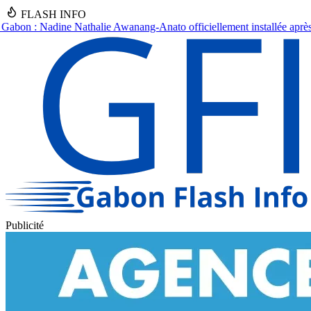
FLASH INFO
ficiellement installée après un an d'intérim
●
Drame à Kinguélé : un b
Publicité