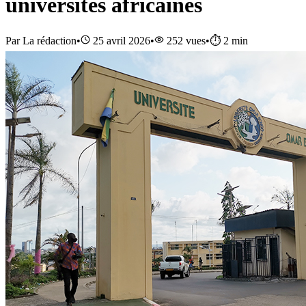
universités africaines
Par
La rédaction
•
25 avril 2026
•
252
vues
•
⏱️
2
min