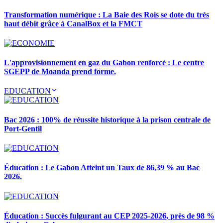
Transformation numérique : La Baie des Rois se dote du très
haut débit grâce à CanalBox et la FMCT
L'approvisionnement en gaz du Gabon renforcé : Le centre
SGEPP de Moanda prend forme.
EDUCATION
Bac 2026 : 100% de réussite historique à la prison centrale de
Port-Gentil
Éducation : Le Gabon Atteint un Taux de 86,39 % au Bac
2026.
Éducation : Succès fulgurant au CEP 2025-2026, près de 98 %