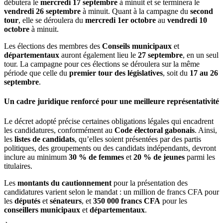
débutera le
mercredi 17 septembre
à minuit et se terminera le
vendredi 26 septembre
à minuit. Quant à la campagne du
second
tour
, elle se déroulera du
mercredi 1er octobre
au
vendredi 10
octobre
à minuit.
Les élections des membres des
Conseils municipaux
et
départementaux
auront également lieu le
27 septembre
, en un seul
tour. La campagne pour ces élections se déroulera sur la même
période que celle du
premier tour des législatives
, soit du
17 au 26
septembre
.
Un cadre juridique renforcé pour une meilleure représentativité
Le décret adopté précise certaines obligations légales qui encadrent
les candidatures, conformément au
Code électoral gabonais
. Ainsi,
les
listes de candidats
, qu’elles soient présentées par des partis
politiques, des groupements ou des candidats indépendants, devront
inclure au minimum
30 % de femmes
et
20 % de jeunes
parmi les
titulaires.
Les
montants du cautionnement
pour la présentation des
candidatures varient selon le mandat : un million de francs CFA pour
les
députés
et
sénateurs
, et
350 000 francs CFA
pour les
conseillers municipaux
et
départementaux
.