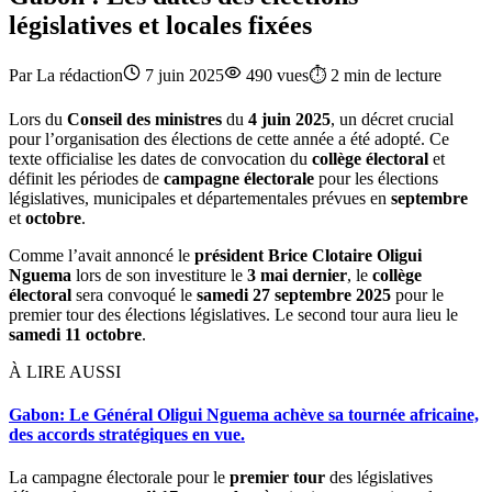
législatives et locales fixées
Par
La rédaction
7 juin 2025
490
vues
⏱️
2
min de lecture
Lors du
Conseil des ministres
du
4 juin 2025
, un décret crucial
pour l’organisation des élections de cette année a été adopté. Ce
texte officialise les dates de convocation du
collège électoral
et
définit les périodes de
campagne électorale
pour les élections
législatives, municipales et départementales prévues en
septembre
et
octobre
.
Comme l’avait annoncé le
président Brice Clotaire Oligui
Nguema
lors de son investiture le
3 mai dernier
, le
collège
électoral
sera convoqué le
samedi 27 septembre 2025
pour le
premier tour des élections législatives. Le second tour aura lieu le
samedi 11 octobre
.
À LIRE AUSSI
Gabon: Le Général Oligui Nguema achève sa tournée africaine,
des accords stratégiques en vue.
La campagne électorale pour le
premier tour
des législatives