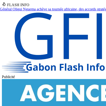
FLASH INFO
ournée africaine, des accords stratégiques en vue.
●
Franceville : Un s
Publicité