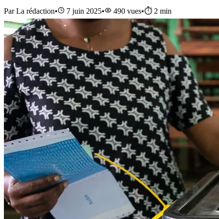
Par
La rédaction
•
7 juin 2025
•
490
vues
•
⏱️
2
min