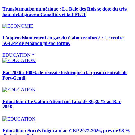
Transformation numérique : La Baie des Rois se dote du très
haut débit grâce à CanalBox et la FMCT
L'approvisionnement en gaz du Gabon renforcé : Le centre
SGEPP de Moanda prend forme.
EDUCATION
Bac 2026 : 100% de réussite historique à la prison centrale de
Port-Gentil
Éducation : Le Gabon Atteint un Taux de 86,39 % au Bac
2026.
Éducation : Succès fulgurant au CEP 2025-2026, près de 98 %