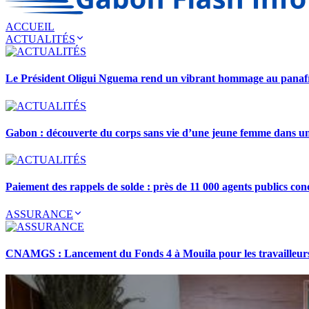
ACCUEIL
ACTUALITÉS
Le Président Oligui Nguema rend un vibrant hommage au pana
Gabon : découverte du corps sans vie d’une jeune femme dans 
Paiement des rappels de solde : près de 11 000 agents publics con
ASSURANCE
CNAMGS : Lancement du Fonds 4 à Mouila pour les travailleurs 