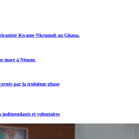
fricaniste Kwame Nkrumah au Ghana.
une mare à Ntoum
cernés par la troisième phase
indépendants et volontaires