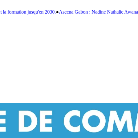
ecna Gabon : Nadine Nathalie Awanang-Anato officiellement installée 