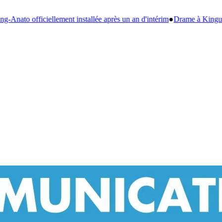
après un an d'intérim
●
Drame à Kinguélé : un bébé de 6 mois périt dans 