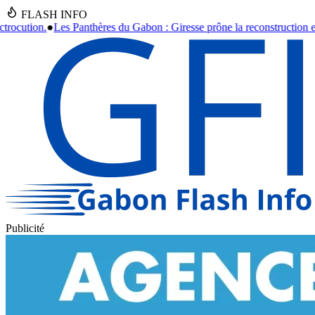
FLASH INFO
on : Giresse prône la reconstruction et la formation jusqu'en 2030.
●
As
Publicité