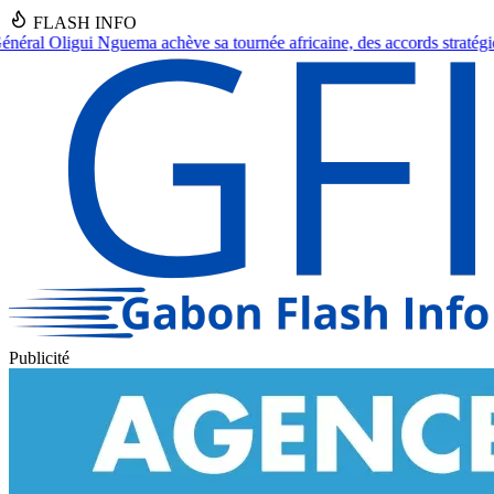
FLASH INFO
tournée africaine, des accords stratégiques en vue.
●
Franceville : Un 
Publicité