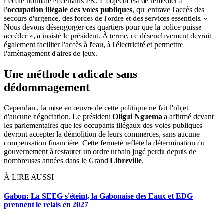
l’école normale et certains PK. L'objectif est de remédier à
l'
occupation illégale des voies publiques
, qui entrave l'accès des
secours d'urgence, des forces de l'ordre et des services essentiels. «
Nous devons désengorger ces quartiers pour que la police puisse
accéder », a insisté le président. À terme, ce désenclavement devrait
également faciliter l'accès à l'eau, à l'électricité et permettre
l'aménagement d'aires de jeux.
Une méthode radicale sans
dédommagement
Cependant, la mise en œuvre de cette politique ne fait l'objet
d'aucune négociation. Le président
Oligui Nguema
a affirmé devant
les parlementaires que les occupants illégaux des voies publiques
devront accepter la démolition de leurs commerces, sans aucune
compensation financière. Cette fermeté reflète la détermination du
gouvernement à restaurer un ordre urbain jugé perdu depuis de
nombreuses années dans le Grand
Libreville
.
À LIRE AUSSI
Gabon: La SEEG s'éteint, la Gabonaise des Eaux et EDG
prennent le relais en 2027