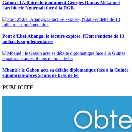
Gabon : L'affaire du monument Georges Damas Aléka met
l'architecte Nguémah face à la DGR.
Pont d'Ebel-Abanga: la facture explose, l'État s'endette de 13
milliards supplémentaires
Mbanié : le Gabon acte sa défaite diplomatique face à la Guinée
équatoriale après 50 ans de bras de fer
PUBLICITE