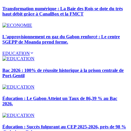
Transformation numérique : La Baie des Rois se dote du très
haut débit grâce à CanalBox et la FMCT
L'approvisionnement en gaz du Gabon renforcé : Le centre
SGEPP de Moanda prend forme.
EDUCATION
Bac 2026 : 100% de réussite historique à la prison centrale de
Port-Gentil
Éducation : Le Gabon Atteint un Taux de 86,39 % au Bac
2026.
Éducation : Succès fulgurant au CEP 2025-2026, près de 98 %