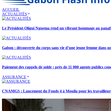
ACCUEIL
ACTUALITÉS
Le Président Oligui Nguema rend un vibrant hommage au pana
Gabon : découverte du corps sans vie d’une jeune femme dans 
Paiement des rappels de solde : près de 11 000 agents publics con
ASSURANCE
CNAMGS : Lancement du Fonds 4 à Mouila pour les travailleurs 