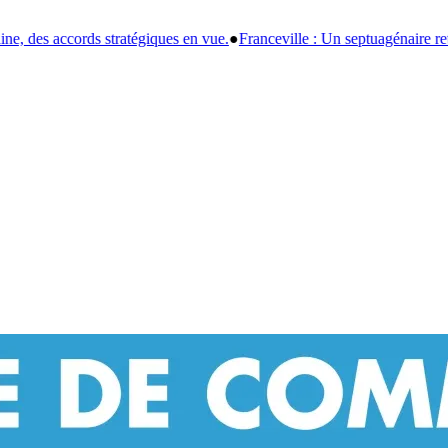
e.
●
Franceville : Un septuagénaire retrouvé sans vie, l'enquête explore u