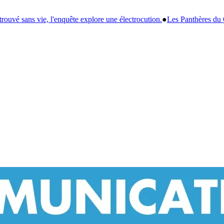
ne électrocution.
●
Les Panthères du Gabon : Giresse prône la reconstruc