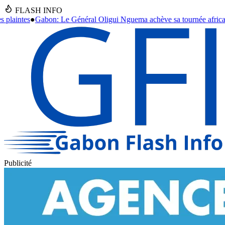
FLASH INFO
i Nguema achève sa tournée africaine, des accords stratégiques en vu
Publicité