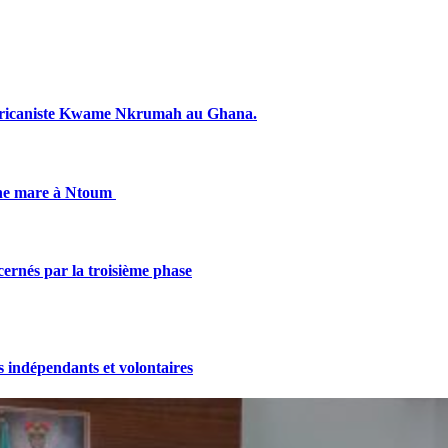
fricaniste Kwame Nkrumah au Ghana.
une mare à Ntoum
cernés par la troisième phase
indépendants et volontaires