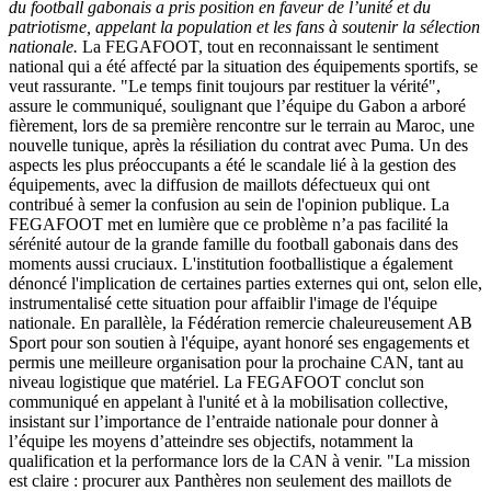
du football gabonais a pris position en faveur de l’unité et du
patriotisme, appelant la population et les fans à soutenir la sélection
nationale.
La FEGAFOOT, tout en reconnaissant le sentiment
national qui a été affecté par la situation des équipements sportifs, se
veut rassurante. "Le temps finit toujours par restituer la vérité",
assure le communiqué, soulignant que l’équipe du Gabon a arboré
fièrement, lors de sa première rencontre sur le terrain au Maroc, une
nouvelle tunique, après la résiliation du contrat avec Puma. Un des
aspects les plus préoccupants a été le scandale lié à la gestion des
équipements, avec la diffusion de maillots défectueux qui ont
contribué à semer la confusion au sein de l'opinion publique. La
FEGAFOOT met en lumière que ce problème n’a pas facilité la
sérénité autour de la grande famille du football gabonais dans des
moments aussi cruciaux. L'institution footballistique a également
dénoncé l'implication de certaines parties externes qui ont, selon elle,
instrumentalisé cette situation pour affaiblir l'image de l'équipe
nationale. En parallèle, la Fédération remercie chaleureusement AB
Sport pour son soutien à l'équipe, ayant honoré ses engagements et
permis une meilleure organisation pour la prochaine CAN, tant au
niveau logistique que matériel. La FEGAFOOT conclut son
communiqué en appelant à l'unité et à la mobilisation collective,
insistant sur l’importance de l’entraide nationale pour donner à
l’équipe les moyens d’atteindre ses objectifs, notamment la
qualification et la performance lors de la CAN à venir. "La mission
est claire : procurer aux Panthères non seulement des maillots de