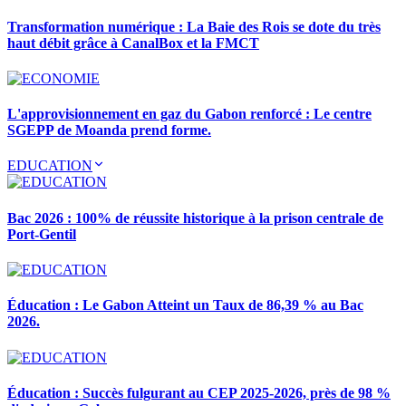
Transformation numérique : La Baie des Rois se dote du très
haut débit grâce à CanalBox et la FMCT
L'approvisionnement en gaz du Gabon renforcé : Le centre
SGEPP de Moanda prend forme.
EDUCATION
Bac 2026 : 100% de réussite historique à la prison centrale de
Port-Gentil
Éducation : Le Gabon Atteint un Taux de 86,39 % au Bac
2026.
Éducation : Succès fulgurant au CEP 2025-2026, près de 98 %