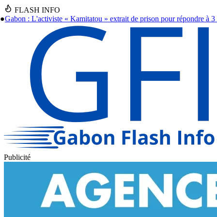
FLASH INFO
rait de prison pour répondre à 3 nouvelles plaintes
●
Gabon: Le Général 
Publicité