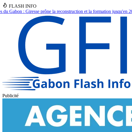
FLASH INFO
ruction et la formation jusqu'en 2030.
●
Asecna Gabon : Nadine Nathali
Publicité