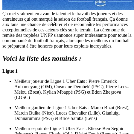
Ça met vraiment en avant le talent et le travail des joueurs et des
entraîneurs qui ont marqué la saison de football français. Ça donne
aux fans une chance de célébrer et de reconnaître les performances
exceptionnelles de ces acteurs clés sur le terrain. La cérémonie de
remise des trophées UNFP s'annonce super intéressante pour toute la
communauté du football français, alors que les meilleurs du football
se préparent à être honorés pour leurs exploits incroyables.
Voici la liste des nominés :
Ligue 1
Meilleur joueur de Ligue 1 Uber Eats : Pierre-Emerick
Aubameyang (OM), Ousmane Dembélé (PSG), Pierre Lees-
Melou (Brest), Kylian Mbappé (PSG) et Edon Zhegrova
(LOSC)
Meilleur gardien de Ligue 1 Uber Eats : Marco Bizot (Brest),
Marcin Bulka (Nice), Lucas Chevalier (Lille), Gianluigi
Donnarumma (PSG) et Brice Samba (Lens)
Meilleur espoir de Ligue 1 Uber Eats : Eliesse Ben Seghir
(Monaco), Rayan Cherki (OL), Désiré Doué (Rennes), Leny