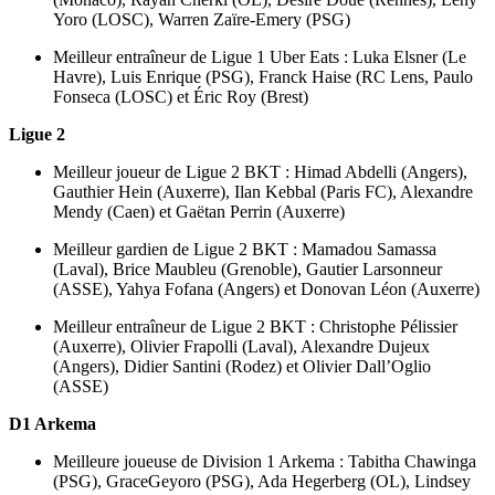
Yoro (LOSC), Warren Zaïre-Emery (PSG)
Meilleur entraîneur de Ligue 1 Uber Eats : Luka Elsner (Le
Havre), Luis Enrique (PSG), Franck Haise (RC Lens, Paulo
Fonseca (LOSC) et Éric Roy (Brest)
Ligue 2
Meilleur joueur de Ligue 2 BKT : Himad Abdelli (Angers),
Gauthier Hein (Auxerre), Ilan Kebbal (Paris FC), Alexandre
Mendy (Caen) et Gaëtan Perrin (Auxerre)
Meilleur gardien de Ligue 2 BKT : Mamadou Samassa
(Laval), Brice Maubleu (Grenoble), Gautier Larsonneur
(ASSE), Yahya Fofana (Angers) et Donovan Léon (Auxerre)
Meilleur entraîneur de Ligue 2 BKT : Christophe Pélissier
(Auxerre), Olivier Frapolli (Laval), Alexandre Dujeux
(Angers), Didier Santini (Rodez) et Olivier Dall’Oglio
(ASSE)
D1 Arkema
Meilleure joueuse de Division 1 Arkema : Tabitha Chawinga
(PSG), GraceGeyoro (PSG), Ada Hegerberg (OL), Lindsey