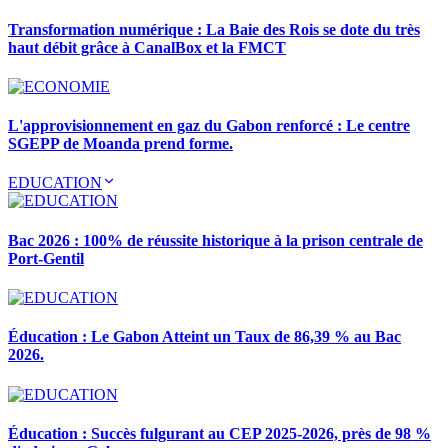
Transformation numérique : La Baie des Rois se dote du très
haut débit grâce à CanalBox et la FMCT
L'approvisionnement en gaz du Gabon renforcé : Le centre
SGEPP de Moanda prend forme.
EDUCATION
Bac 2026 : 100% de réussite historique à la prison centrale de
Port-Gentil
Éducation : Le Gabon Atteint un Taux de 86,39 % au Bac
2026.
Éducation : Succès fulgurant au CEP 2025-2026, près de 98 %